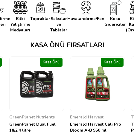
dirme
Bitki
Topraklar
Saksılar
Havalandırma/Fan
Koku
B
eri
Yetiştirme
ve
Gidericiler
İl
Medyaları
Tablalar
(Or
KASA ÖNÜ FIRSATLARI
Kasa Önü
Kasa Önü
Emerald Harvest
Terra Aquatica
Emerald Harvest Cali Pro
Terra Aquatica pH Down
O
Bloom A-B 950 ml
Powder 500 g
m