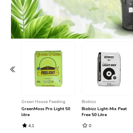
Biobizz
Biobizz
Mix Peat
Biobizz All-Mix Peat Free
Biobizz All-Mix Peat
20 Litre
50 Litre
0
3,67