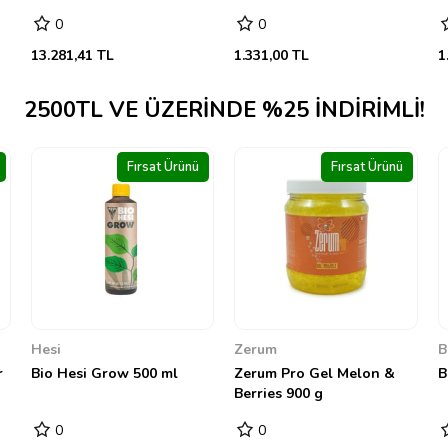
0
0
1.331,00 TL
1.223,70 TL
2
2500TL VE ÜZERINDE %25 INDIRIMLI!
Fırsat Ürünü
Fırsat Ürünü
Zerum
Biobizz
G
Zerum Pro Gel Melon &
Biobizz Cal Mag 10 litre
G
Berries 900 g
S
0
0