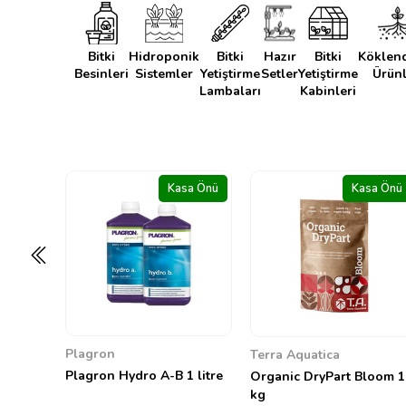
Bitki
Hidroponik
Bitki
Hazır
Bitki
Köklen
Besinleri
Sistemler
Yetiştirme
Setler
Yetiştirme
Ürünl
Lambaları
Kabinleri
sa Önü
Kasa Önü
Kasa Önü
Terra Aquatica
GreenPlanet Nutrients
1 litre
Organic DryPart Bloom 1
GreenPlanet Dual Fuel
kg
1&2 4 litre