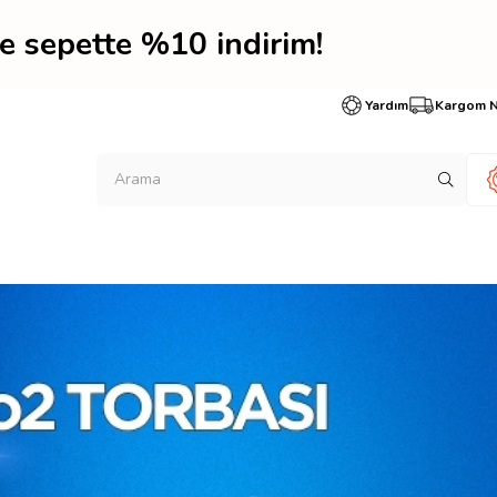
te %10 indirim! Hemen ü
Yardım
Kargom 