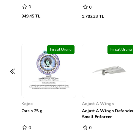
0
0
1.702,33 TL
13.281,41 TL
t Ürünü
Fırsat Ürünü
Fırsat Ürünü
Adjust A Wings
Hesi
Adjust A Wings Defender
Bio Hesi Grow 500 ml
Small Enforcer
0
0