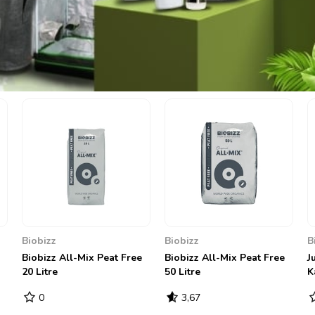
Biobizz
Biobizz
 Free
Juju Royal Biobizz Coco
Juju Royal Biobizz Light
Kaya 50 litre
Rebel 50 litre
0
3,67