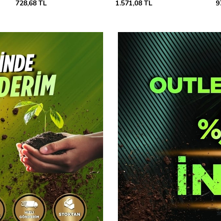
975,11 TL
832,37 TL