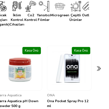
öcek
İklim
Co2
Yansıtıcı
Microgreen
Çeşitli
Outlet
Kahve&T
açları
Kontrol
Kontrol
Filmler
Ürünler
ganik)
Cihazları
Kasa Önü
Kasa Önü
Terra Aquatica
Aptus 
Terra Aquatica Hyper
Aptus T
Bloom 100 g
0
0
575,92 TL
6.500,0
ONA
na Pocket Spray Pro 12
l