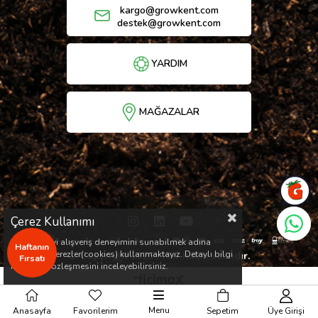
kargo@growkent.com
destek@growkent.com
YARDIM
MAĞAZALAR
Çerez Kullanımı
Sizlere en iyi alışveriş deneyimini sunabilmek adına
Haftanın
sitemizde çerezler(cookies) kullanmaktayız. Detaylı bilgi
© Copyright 2026 / Her hakkı saklıdır.
Fırsatı
için Kvkk sözleşmesini inceleyebilirsiniz.
Menu
Anasayfa
Favorilerim
Sepetim
Üye Girişi