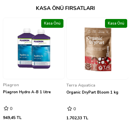
KASA ÖNÜ FIRSATLARI
Kasa Önü
Kasa Önü
GreenPlanet Nutrients
GreenPlanet Dual Fuel 1&2 4
litre
0
13.281,41 TL
Terra Aquatica
Organic DryPart Bloom 1 kg
0
1.702,33 TL