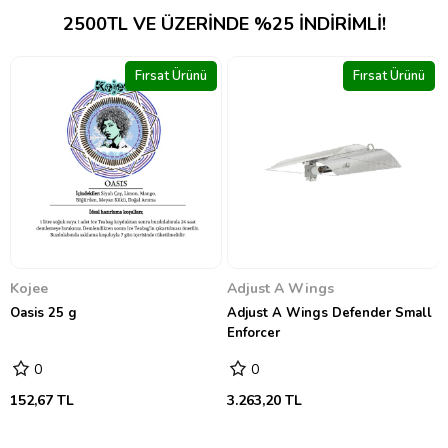
2500TL VE ÜZERINDE %25 INDIRIMLI!
nü
Fırsat Ürünü
Fırsat Ürünü
Hesi
Bio Hesi Grow 500 ml
0
691,81 TL
Adjust A Wings
Adjust A Wings Defender Small
Enforcer
0
3.263,20 TL