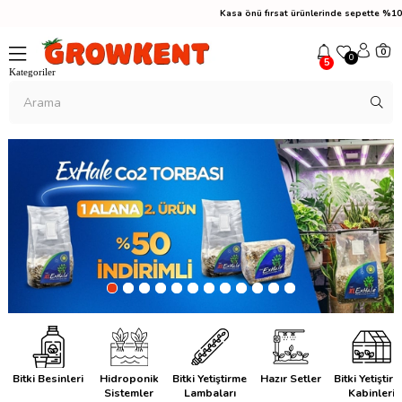
Kasa önü fırsat ürünlerinde sepette %10 indi
0
0
5
Bitki Besinleri
Hidroponik
Bitki Yetiştirme
Hazır Setler
Bitki Yetiştir
Sistemler
Lambaları
Kabinleri