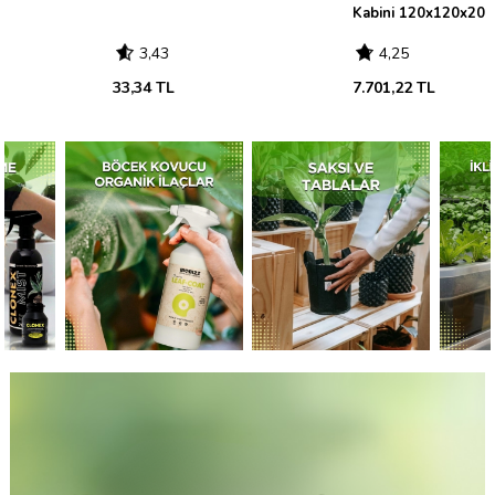
Kabini 120x120x200
3,43
4,25
33,34 TL
7.701,22 TL