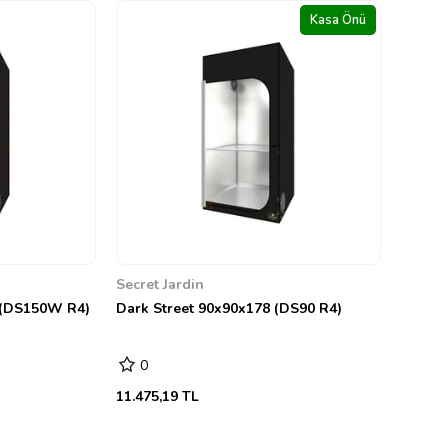
Kasa Önü
Secret Jardin
 (DS150W R4)
Dark Street 90x90x178 (DS90 R4)
0
11.475,19 TL