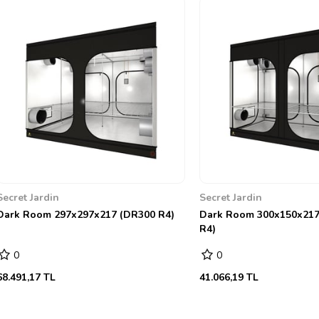
Secret Jardin
Secret Jardin
Dark Room 297x297x217 (DR300 R4)
Dark Room 300x150x21
R4)
0
0
68.491,17 TL
41.066,19 TL