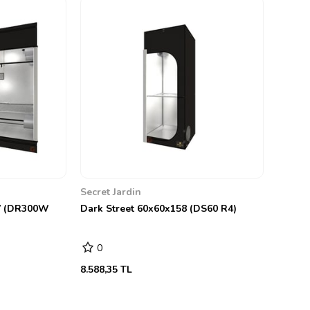
Secret Jardin
7 (DR300W
Dark Street 60x60x158 (DS60 R4)
0
8.588,35 TL