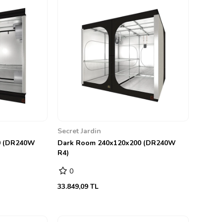
Secret Jardin
0 (DR240W
Dark Room 240x120x200 (DR240W
R4)
0
33.849,09 TL