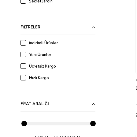
Secret Jardin
Kahve&Tea
Growkent Outlet
FILTRELER
İndirimli Ürünler
Yeni Ürünler
Ücretsiz Kargo
Hızlı Kargo
FIYAT ARALIĞI