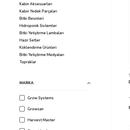
Kabin Aksesuarları
Kabin Yedek Parçaları
Bitki Besinleri
Hidroponik Sistemler
Bitki Yetiştirme Lambaları
Hazır Setler
Köklendirme Ürünleri
Bitki Yetiştirme Medyaları
Topraklar
Saksılar ve Tablalar
Havalandırma/Fan
MARKA
Koku Gidericiler
Ölçüm & Kontrol
Grow Systems
Böcek İlaçları (Organik)
CO2 Kontrol
Growsan
Yansıtıcı Filmler
Microgreen
Harvest Master
Çeşitli Ürünler