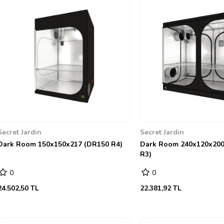
Secret Jardin
Secret Jardin
Dark Room 150x150x217 (DR150 R4)
Dark Room 240x120x20
R3)
0
0
24.502,50 TL
22.381,92 TL