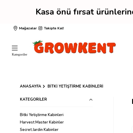
Kasa önü fırsat ürünl
Mağazalar
Takipte Kal!
ANASAYFA
BITKI YETIŞTIRME KABINLERI
KATEGORILER
Bitki Yetiştirme Kabinleri
Harvest Master Kabinler
Secret Jardin Kabinler