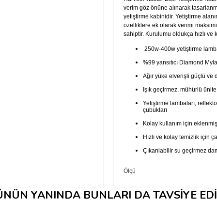
verim göz önüne alınarak tasarlanmış v
yetiştirme kabinidir. Yetiştirme ala
özelliklere ek olarak verimi maksim
sahiptir. Kurulumu oldukça hızlı ve k
250w-400w yetiştirme lambal
%99 yansıtıcı Diamond Myl
Ağır yüke elverişli güçlü ve 
Işık geçirmez, mühürlü ünite
Yetiştirme lambaları, reflektö
çubukları
Kolay kullanım için eklenmiş 
Hızlı ve kolay temizlik için
Çıkarılabilir su geçirmez d
Ölçü
Su Tepsisi
NÜN YANINDA BUNLARI DA TAVSIYE ED