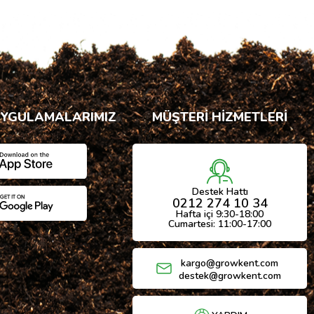
UYGULAMALARIMIZ
MÜŞTERİ HİZMETLERİ
Destek Hattı
0212 274 10 34
Hafta içi 9:30-18:00
Cumartesi: 11:00-17:00
kargo@growkent.com
destek@growkent.com