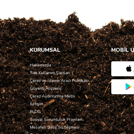
KURUMSAL
MOBİL 
Hakkımızda
Site Kullanım Şartları
Çerez ve İzleme Aracı Politikası
Güvenli Alışveriş
Çerez Aydınlatma Metni
İletişim
BLOG
Sosyal Sorumluluk Projeleri
Mesafeli Satış Sözleşmesi