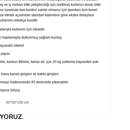
e iç mekan bitki yetiştiriciliği için üretilmiş kullanıcı dostu bitki
nınız üzerinde tam kontrol sahibi olmanız için gereken tüm temel
ize etmek açısından standart kabinlere göre ekstra detaylara
ullanımı oldukça basittir.
arıyla kullanım için idealdir
ar kaplamayla dokunmuş sağlam kumaş
dayanıklı iskelet
 yapısı
rler, karbon filtreler, fanlar vb. için 20 kg yükleme kapasiteli askı
hava kanalı girişleri ve kablo girişleri
 çamaşır makinesinde 40 derecede yıkanabilir
amlama örtüsü
60*60*160 cm
1x 60*60 cm
IYORUZ.
6x Kanal Flanşı 20 cm