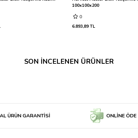
100x100x200
0
L
6.893,89 TL
SON İNCELENEN ÜRÜNLER
N GARANTİSİ
ONLİNE ÖDE MAĞA