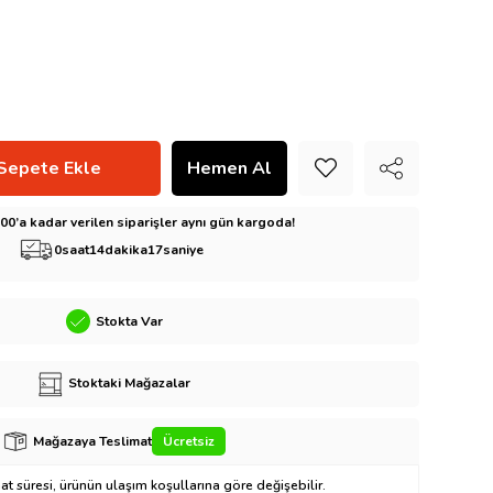
5:00’a kadar verilen siparişler aynı gün kargoda!
0
saat
14
dakika
15
saniye
Stokta Var
Stoktaki Mağazalar
Mağazaya Teslimat
Ücretsiz
t süresi, ürünün ulaşım koşullarına göre değişebilir.