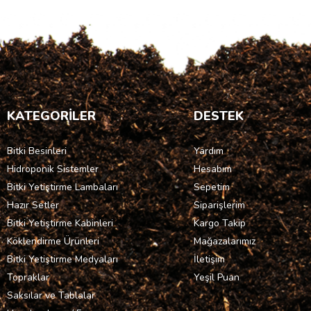
KATEGORİLER
DESTEK
Bitki Besinleri
Yardım
Hidroponik Sistemler
Hesabım
Bitki Yetiştirme Lambaları
Sepetim
Hazır Setler
Siparişlerim
Bitki Yetiştirme Kabinleri
Kargo Takip
Köklendirme Ürünleri
Mağazalarımız
Bitki Yetiştirme Medyaları
İletişim
Topraklar
Yeşil Puan
Saksılar ve Tablalar