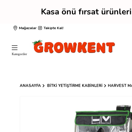
Kasa önü fırsat ürünle
Mağazalar
Takipte Kal!
ANASAYFA
BITKI YETIŞTIRME KABINLERI
HARVEST M