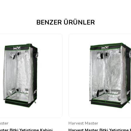
sağlayarak bitkinin ısı ve ışıktan 
ışık huzmelerinin %99'u, gümüş-pürü
ile dokunmuş tabaka sayesinde kabi
kabin iç yüzeyindeki herhangi bir bu
BENZER ÜRÜNLER
şekilde yansıtılmasını önleyerek ışı
tutulmuş bir büyütecin ışığı belli b
ışık konsantrasyonu etkisine örnek 
olsaydı, yaprakların veya çiçekleri
Master Bitki Kabini; yetiştirme lambala
kapasitesinden çok daha fazla olan 
çubuklarına sahiptir ve kolay kullan
tercih niteliğindedir.
ster
Harvest Master
ter Bitki Yetiştirme Kabini
Harvest Master Bitki Yetiştirme 