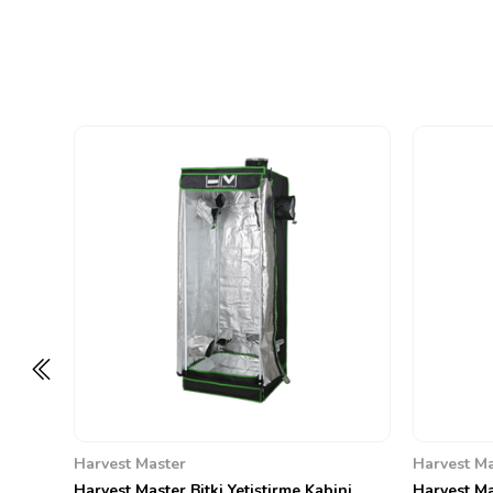
Harvest Master
Harvest Ma
Harvest Master Bitki Yetiştirme Kabini
Harvest Mas