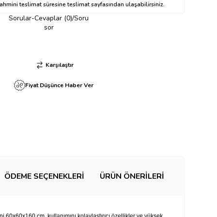
hmini teslimat süresine teslimat sayfasından ulaşabilirsiniz.
Sorular-Cevaplar (0)/Soru
sor
Karşılaştır
Fiyat Düşünce Haber Ver
ÖDEME SEÇENEKLERI
ÜRÜN ÖNERILERI
ni 60x60x160 cm, kullanımını kolaylaştırıcı özellikler ve yüksek