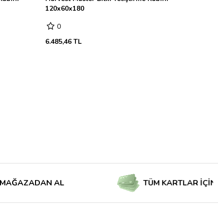
120x60x180
0
6.485,46 TL
ZADAN AL
TÜM KARTLAR İÇİN TAKSİT