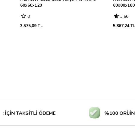
60x60x120
80x80x180
0
3.56
3.575,09 TL
5.867,24 T
TAKSİTLİ ÖDEME
%100 ORİJİNAL ÜRÜ