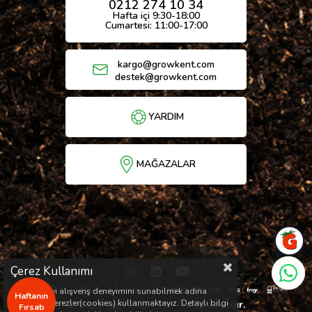
0212 274 10 34
Hafta içi 9:30-18:00
Cumartesi: 11:00-17:00
kargo@growkent.com
destek@growkent.com
YARDIM
MAĞAZALAR
Çerez Kullanımı
Sizlere en iyi alışveriş deneyimini sunabilmek adına
Haftanın
sitemizde çerezler(cookies) kullanmaktayız. Detaylı bilgi
© Copyright 2026 / Her hakkı saklıdır.
Fırsatı