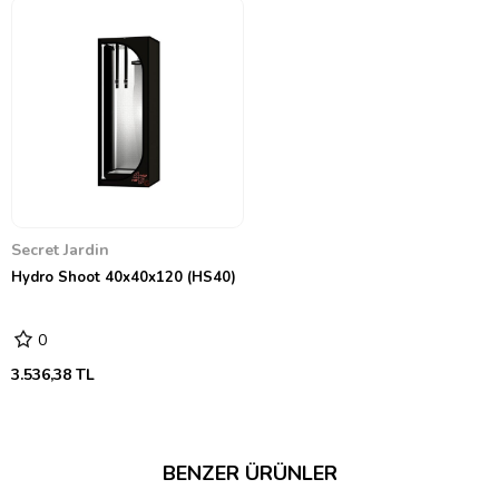
210d güçlü mylar kumaştan imal edilmiştir.
Su geçirmez çıkarılabilir su tepsisi dahil
Q195 çelikten yapılmış sağlam ø16 mm iskelet yapı
8 mm güçlü fermuarlı açma sistemi
15 dakika içinde monte edilir.
Yeni Işık geçirmez kapı sistemi
Secret Jardin
Hydro Shoot 40x40x120 (HS40)
0
3.536,38 TL
BENZER ÜRÜNLER