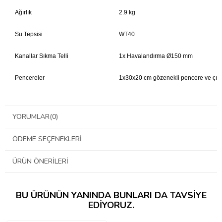
Ağırlık
2.9 kg
Su Tepsisi
WT40
Kanallar Sıkma Telli
1x Havalandırma Ø150 mm
Pencereler
1x30x20 cm gözenekli pencere ve çıkar
YORUMLAR
(0)
1x CFL 200W
Aydınlatma Önerisi
1x LED 80W
ÖDEME SEÇENEKLERI
Çadır Hacim
0.2 m3
ÜRÜN ÖNERILERI
CFL : Ekstraksiyon 25 m3 / saat
Tavsiye Edilen Hava Çıkışı
BU ÜRÜNÜN YANINDA BUNLARI DA TAVSIYE
LED : Ekstraksiyon 10 m3 / saat
EDIYORUZ.