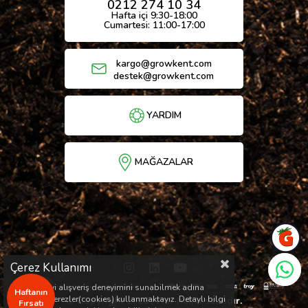
0212 274 10 34
Hafta içi 9:30-18:00
Cumartesi: 11:00-17:00
kargo@growkent.com
destek@growkent.com
YARDIM
MAĞAZALAR
Çerez Kullanımı
Sizlere en iyi alışveriş deneyimini sunabilmek adına
Haftanın
sitemizde çerezler(cookies) kullanmaktayız. Detaylı bilgi
© Copyright 2026 / Her hakkı saklıdır.
Fırsatı