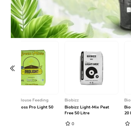
Biobizz
Biobizz
ght-Mix Peat
Biobizz All-Mix Peat Free
Biobizz All-Mix 
tre
20 Litre
50 Litre
0
3,67