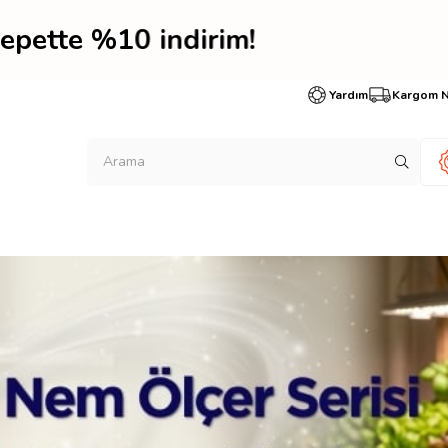
te %10 indirim! Hemen ü
Yardım
Kargom 