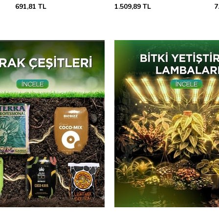
1.509,89 TL
7.082,38 TL
1