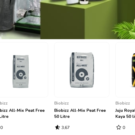
Biobizz
Biobizz
Peat Free
Juju Royal Biobizz Coco
Juju Royal Biobizz Ligh
Kaya 50 litre
Rebel 50 litre
0
3,67