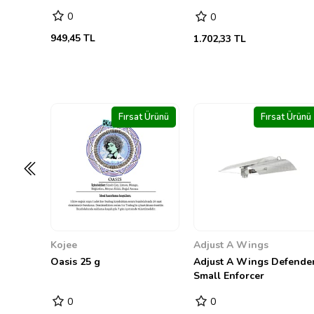
0
0
1.702,33 TL
13.281,41 TL
t Ürünü
Fırsat Ürünü
Fırsat Ürünü
Adjust A Wings
Hesi
Adjust A Wings Defender
Bio Hesi Grow 500 ml
Small Enforcer
0
0