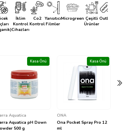
öcek
İklim
Co2
Yansıtıcı
Microgreen
Çeşitli
Outlet
Kahve&T
açları
Kontrol
Kontrol
Filmler
Ürünler
ganik)
Cihazları
Kasa Önü
Kasa Önü
Terra Aquatica
Aptus 
Terra Aquatica Hyper
Aptus T
Bloom 100 g
0
0
575,92 TL
6.500,0
ONA
na Pocket Spray Pro 12
l