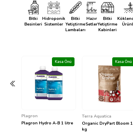
Bitki
Hidroponik
Bitki
Hazır
Bitki
Köklen
Besinleri
Sistemler
Yetiştirme
Setler
Yetiştirme
Ürünl
Lambaları
Kabinleri
sa Önü
Kasa Önü
Kasa Önü
Terra Aquatica
GreenPlanet Nutrients
1 litre
Organic DryPart Bloom 1
GreenPlanet Dual Fuel
kg
1&2 4 litre