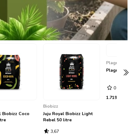
Canna
Canna Terra Professional
25 litre
0
876,74 TL
Plagron
t
Plagron Royalmix 50 litre
0