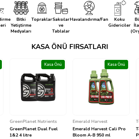
dirme
Bitki
Topraklar
Saksılar
Havalandırma/Fan
Koku
B
eri
Yetiştirme
ve
Gidericiler
İl
Medyaları
Tablalar
(Or
KASA ÖNÜ FIRSATLARI
Kasa Önü
Kasa Önü
Emerald Harvest
Terra Aquatica
Emerald Harvest Cali Pro
Terra Aquatica pH Down
O
Bloom A-B 950 ml
Powder 500 g
m