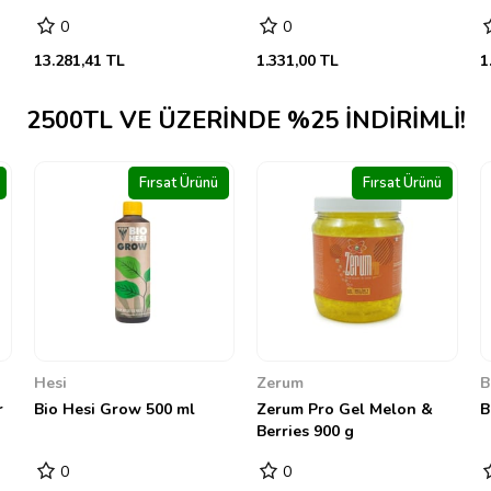
0
0
1.331,00 TL
1.223,70 TL
2
2500TL VE ÜZERINDE %25 INDIRIMLI!
Fırsat Ürünü
Fırsat Ürünü
Zerum
Biobizz
G
Zerum Pro Gel Melon &
Biobizz Cal Mag 10 litre
G
Berries 900 g
S
0
0