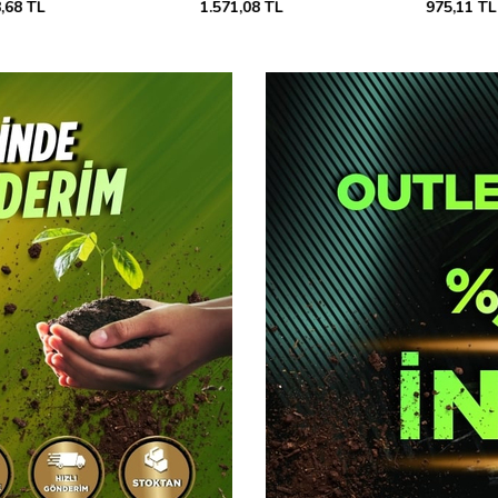
975,11 TL
832,37 TL