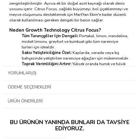
zenginleştirilmiştir. Ayrıca ek bir doğal azot kaynağı olarak deniz
yosunu içerir. Citrus Focus, sağlıklı büyümeyi, bol çiçeklenmeyi ve
meyve oluşumunu desteklemek için Mart'tan Ekim'e kadar düzenli
olarak kullanılması gereken dengeli bir besin sağlar.
Neden Growth Technology Citrus Focus?
Tüm Turunçgiller İçin Dengeli:
Portakal, limon, mandalina,
misket limonu, greyfurt ve kumkuat gibi tüm narenciye
türleri için idealdir.
Saksı Yetiştiriciliğine Özel:
Kaplarda, serada veya kış
bahçesinde yetiştirilen narenciye ağaçları için mükemmeldir.
Toprak Verimliliğini Artırır:
Yüksek oranda humik ve fulvik
asit içererek toprak sağlığını destekler.
YORUMLAR
(0)
Özel Dengelenmiş Formül:
Narenciye bitkilerinin özel
ihtiyaçlarına göre hazırlanmıştır.
ÖDEME SEÇENEKLERI
Kullanım Talimatları:
ÜRÜN ÖNERILERI
Her litre temiz suya haftada bir kez
10 ml Growth
Technology Citrus Focus
karıştırın.
Hazırladığınız bu besinli suyu narenciye ağacınızın
toprağına uygulayın.
BU ÜRÜNÜN YANINDA BUNLARI DA TAVSIYE
Saksı değiştirme arasındaki uzun dönemlerde sağlıklı
EDIYORUZ.
büyüme ve iyi toprak koşulları için düzenli olarak kullanın.
Eğer bitkinizin yaprakları soluk veya sarı görünüyorsa,