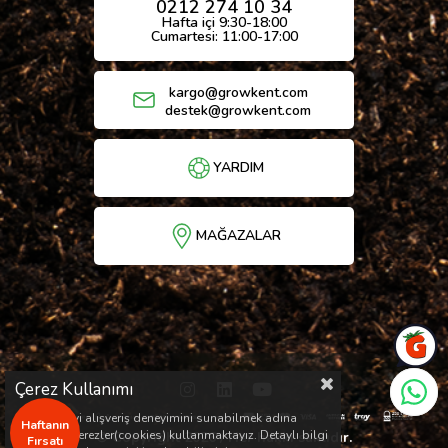
0212 274 10 34
Hafta içi 9:30-18:00
Cumartesi: 11:00-17:00
kargo@growkent.com
destek@growkent.com
YARDIM
MAĞAZALAR
Çerez Kullanımı
Sizlere en iyi alışveriş deneyimini sunabilmek adına
Haftanın
sitemizde çerezler(cookies) kullanmaktayız. Detaylı bilgi
© Copyright 2026 / Her hakkı saklıdır.
Fırsatı