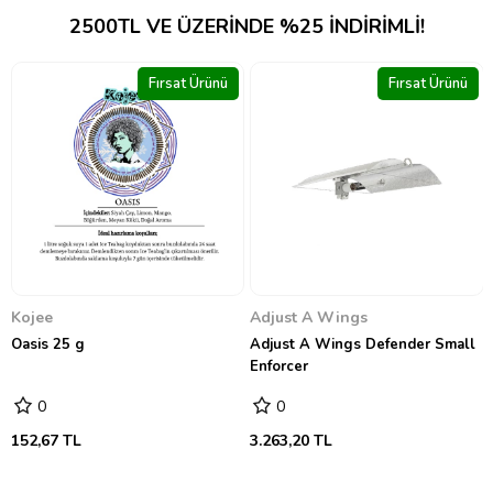
2500TL VE ÜZERINDE %25 INDIRIMLI!
rsat Ürünü
Fırsat Ürünü
Fırs
Hesi
Bio Hesi Grow 500 ml
0
691,81 TL
Adjust A Wings
Adjust A Wings Defender Small
Enforcer
0
3.263,20 TL