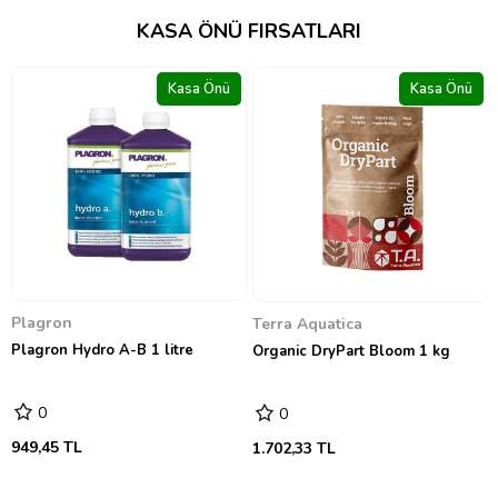
KASA ÖNÜ FIRSATLARI
 Önü
Kasa Önü
Kasa Ö
GreenPlanet Nutrients
GreenPlanet Dual Fuel 1&2 
litre
0
13.281,41 TL
Terra Aquatica
Organic DryPart Bloom 1 kg
0
1.702,33 TL