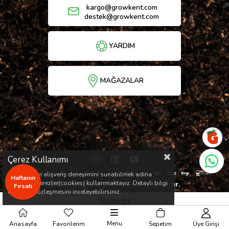
kargo@growkent.com
destek@growkent.com
YARDIM
MAĞAZALAR
Çerez Kullanımı
Sizlere en iyi alışveriş deneyimini sunabilmek adına
Haftanın
sitemizde çerezler(cookies) kullanmaktayız. Detaylı bilgi
© Copyright 2026 / Her hakkı saklıdır.
Fırsatı
için Kvkk sözleşmesini inceleyebilirsiniz.
Menu
Anasayfa
Favorilerim
Sepetim
Üye Girişi