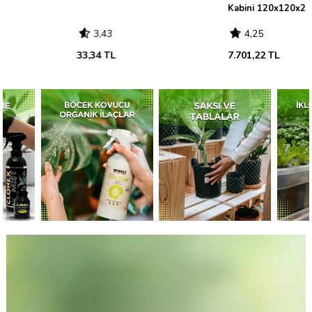
Kabini 120x120x200
3,43
4,25
33,34 TL
7.701,22 TL