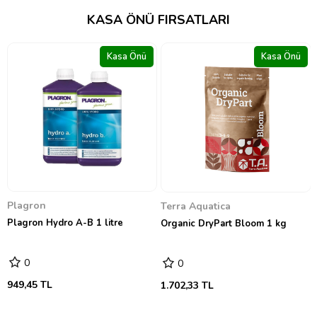
KASA ÖNÜ FIRSATLARI
Kasa Önü
Kasa Önü
GreenPlanet Nutrients
GreenPlanet Dual Fuel 1&2 4
litre
0
13.281,41 TL
Terra Aquatica
Organic DryPart Bloom 1 kg
0
1.702,33 TL