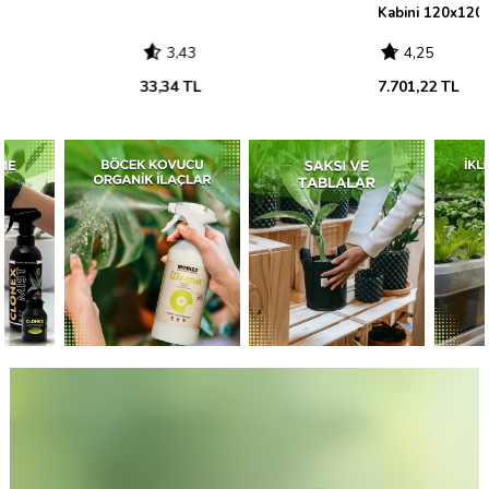
Kabini 120x120x200
3,43
4,25
33,34 TL
7.701,22 TL