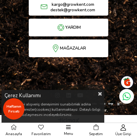
kargo@growkent.com
destek@growkent.com
YARDIM
MAĞAZALAR
Çerez Kullanımı
Sizlere en iyi alışveriş deneyimini sunabilmek adına
Haftanın
sitemizde çerezler(cookies) kullanmaktayız. Detaylı bilgi
© Copyright 2026 / Her hakkı saklıdır.
Fırsatı
için Kvkk sözleşmesini inceleyebilirsiniz.
Menu
Anasayfa
Favorilerim
Sepetim
Üye Girişi