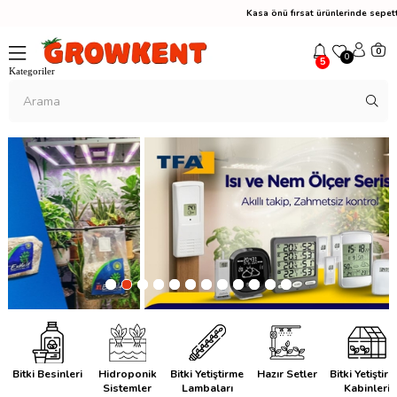
Kasa önü fırsat ürünlerinde sepette %10
0
0
5
Bitki Besinleri
Hidroponik
Bitki Yetiştirme
Hazır Setler
Bitki Yetiştir
Sistemler
Lambaları
Kabinleri