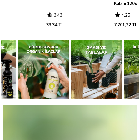
Kabini 120x120x200
3,43
4,25
33,34 TL
7.701,22 TL