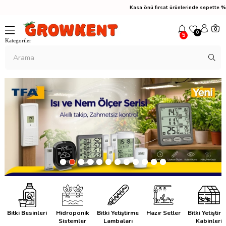
Kasa önü fırsat ürünlerinde sepette %10 in
0
0
5
Bitki Besinleri
Hidroponik
Bitki Yetiştirme
Hazır Setler
Bitki Yetiştir
Sistemler
Lambaları
Kabinleri