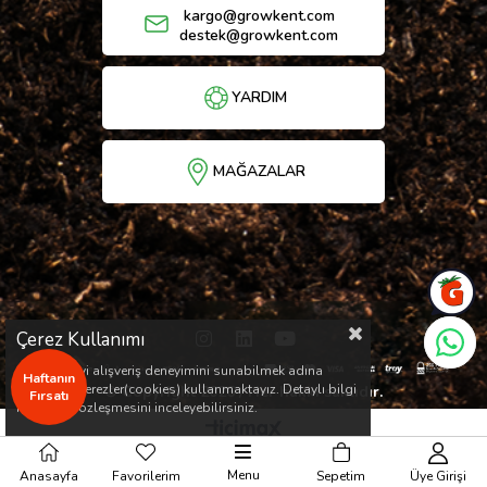
kargo@growkent.com
destek@growkent.com
YARDIM
MAĞAZALAR
Çerez Kullanımı
Sizlere en iyi alışveriş deneyimini sunabilmek adına
Haftanın
sitemizde çerezler(cookies) kullanmaktayız. Detaylı bilgi
© Copyright 2026 / Her hakkı saklıdır.
Fırsatı
için Kvkk sözleşmesini inceleyebilirsiniz.
Menu
Anasayfa
Favorilerim
Sepetim
Üye Girişi