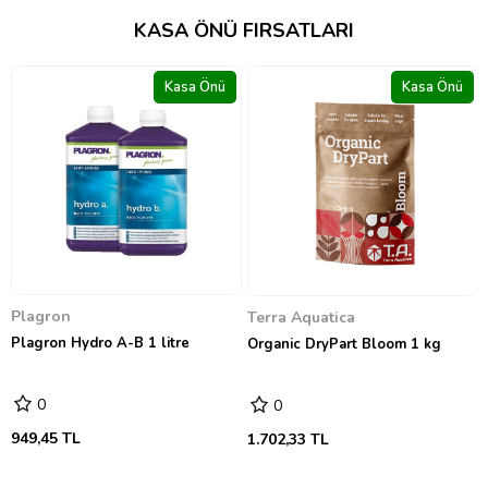
KASA ÖNÜ FIRSATLARI
Kasa Önü
Kasa Önü
GreenPlanet Nutrients
GreenPlanet Dual Fuel 1&2 4
litre
0
13.281,41 TL
Terra Aquatica
Organic DryPart Bloom 1 kg
0
1.702,33 TL