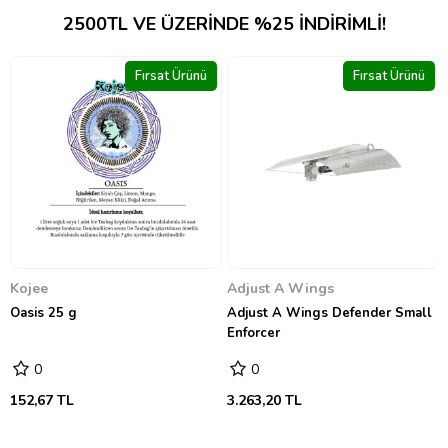
2500TL VE ÜZERINDE %25 INDIRIMLI!
ünü
Fırsat Ürünü
Fırsat Ürün
Hesi
Bio Hesi Grow 500 ml
0
691,81 TL
Adjust A Wings
Adjust A Wings Defender Small
Enforcer
0
3.263,20 TL