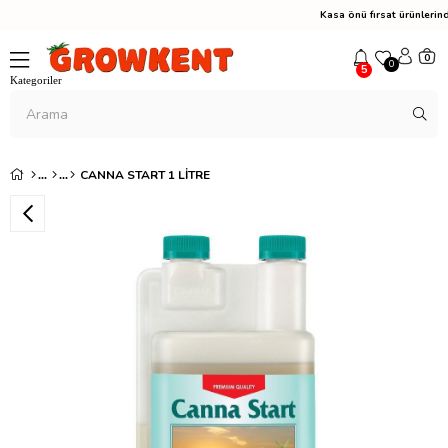
Kasa önü fırsat ürünleri
0
0
5
CANNA START 1 LITRE