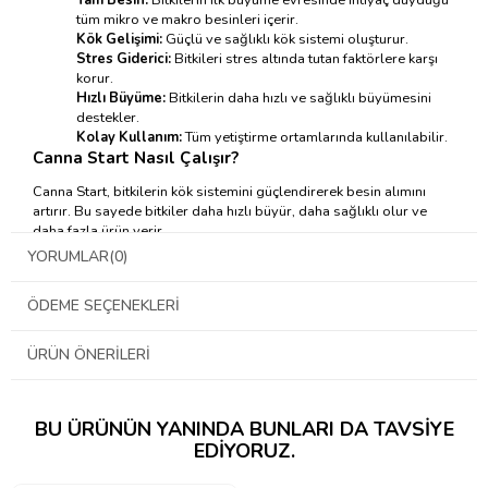
tüm mikro ve makro besinleri içerir.
Kök Gelişimi:
Güçlü ve sağlıklı kök sistemi oluşturur.
Stres Giderici:
Bitkileri stres altında tutan faktörlere karşı
korur.
Hızlı Büyüme:
Bitkilerin daha hızlı ve sağlıklı büyümesini
destekler.
Kolay Kullanım:
Tüm yetiştirme ortamlarında kullanılabilir.
Canna Start Nasıl Çalışır?
Canna Start, bitkilerin kök sistemini güçlendirerek besin alımını
artırır. Bu sayede bitkiler daha hızlı büyür, daha sağlıklı olur ve
daha fazla ürün verir.
YORUMLAR
(0)
Canna Start Nasıl Kullanılır?
Dozaj:
İlk iki hafta 1 litre suya 4 ml (1:250 oranında) ekleyin.
ÖDEME SEÇENEKLERI
Uygulama:
Toprak, coco coir, taş yünü gibi çeşitli yetiştirme
ortamlarında kullanılabilir.
Sıklık:
İlk iki hafta boyunca düzenli olarak kullanın.
ÜRÜN ÖNERILERI
BU ÜRÜNÜN YANINDA BUNLARI DA TAVSIYE
EDIYORUZ.