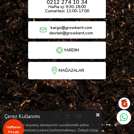
0212 274 10 34
Hafta içi 9:30-18:00
Cumartesi: 11:00-17:00
kargo@growkent.com
destek@growkent.com
YARDIM
MAĞAZALAR
Çerez Kullanımı
Sizlere en iyi alışveriş deneyimini sunabilmek adına
Haftanın
sitemizde çerezler(cookies) kullanmaktayız. Detaylı bilgi
© Copyright 2026 / Her hakkı saklıdır.
Fırsatı