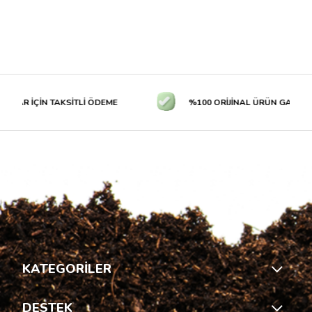
LAR İÇİN TAKSİTLİ ÖDEME
%100 ORİJİNAL ÜRÜN GARANTİS
KATEGORİLER
DESTEK