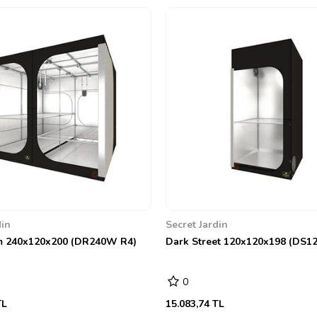
Askı
Dahili Aksesuarlar
din
Secret Jardin
 240x120x200 (DR240W R4)
Dark Street 120x120x198 (DS12
Aydınlatma Önerisi
0
Çadır Hacim
TL
15.083,74 TL