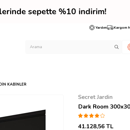
nlerinde sepette %10 ind
Yardım
Kargom 
DIN KABINLER
Secret Jardin
Dark Room 300x30
41.128,56 TL