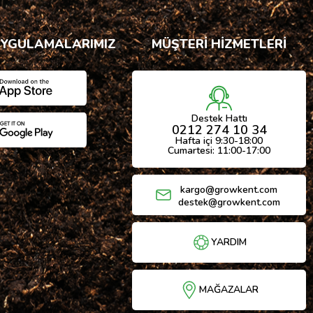
UYGULAMALARIMIZ
MÜŞTERİ HİZMETLERİ
Destek Hattı
0212 274 10 34
Hafta içi 9:30-18:00
Cumartesi: 11:00-17:00
kargo@growkent.com
destek@growkent.com
YARDIM
MAĞAZALAR