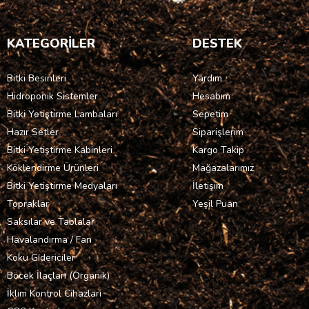
KATEGORİLER
DESTEK
Bitki Besinleri
Yardım
Hidroponik Sistemler
Hesabım
Bitki Yetiştirme Lambaları
Sepetim
Hazır Setler
Siparişlerim
Bitki Yetiştirme Kabinleri
Kargo Takip
Köklendirme Ürünleri
Mağazalarımız
Bitki Yetiştirme Medyaları
İletişim
Topraklar
Yeşil Puan
Saksılar ve Tablalar
Havalandırma / Fan
Koku Gidericiler
Böcek İlaçları (Organik)
İklim Kontrol Cihazları