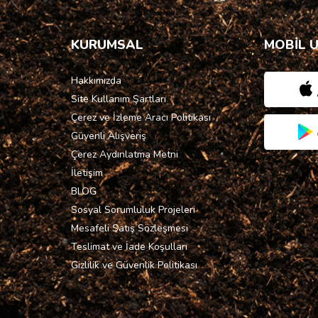
KURUMSAL
MOBİL 
Hakkımızda
Site Kullanım Şartları
Çerez ve İzleme Aracı Politikası
Güvenli Alışveriş
Çerez Aydınlatma Metni
İletişim
BLOG
Sosyal Sorumluluk Projeleri
Mesafeli Satış Sözleşmesi
Teslimat ve İade Koşulları
Gizlilik ve Güvenlik Politikası