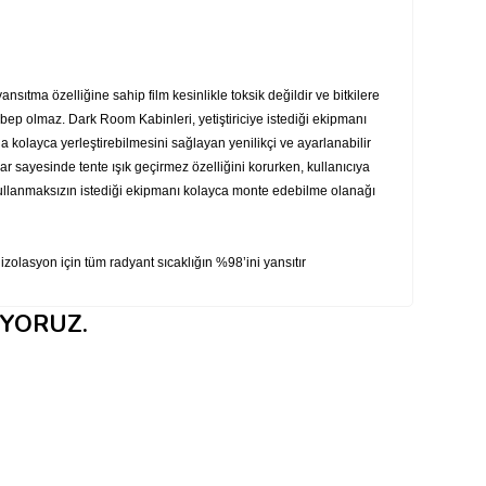
nsıtma özelliğine sahip film kesinlikle toksik değildir ve bitkilere
ebep olmaz. Dark Room Kabinleri, yetiştiriciye istediği ekipmanı
a kolayca yerleştirebilmesini sağlayan yenilikçi ve ayarlanabilir
lar sayesinde tente ışık geçirmez özelliğini korurken, kullanıcıya
kullanmaksızın istediği ekipmanı kolayca monte edebilme olanağı
olasyon için tüm radyant sıcaklığın %98’ini yansıtır
IYORUZ.
siyon göstermez
nde içeriden dışarıya - dışarıdan içeriye ışık sızmasını önler
sayesinde aydınlatma ve diğer aksesuarlar kolayca ayarlanabilir