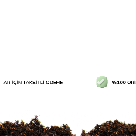
İN TAKSİTLİ ÖDEME
%100 ORİJİNAL 