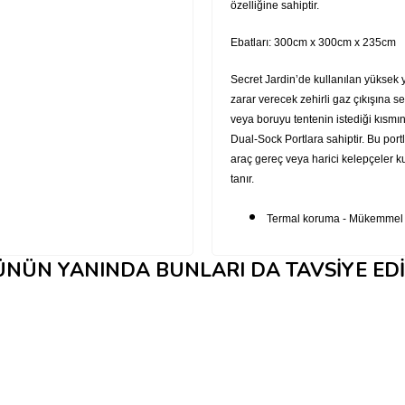
özelliğine sahiptir.
Ebatları: 300cm x 300cm x 235cm
Secret Jardin’de kullanılan yüksek ya
zarar verecek zehirli gaz çıkışına s
veya boruyu tentenin istediği kısmın
Dual-Sock Portlara sahiptir. Bu port
araç gereç veya harici kelepçeler 
tanır.
Termal koruma - Mükemmel iz
Toksik madde içermez
NÜN YANINDA BUNLARI DA TAVSIYE ED
Isı ve ışık altında asla reak
Işık geçirmez malzeme
Kontrüllü aydınlatma evreleri
Ayarlanabilir tavan barları 