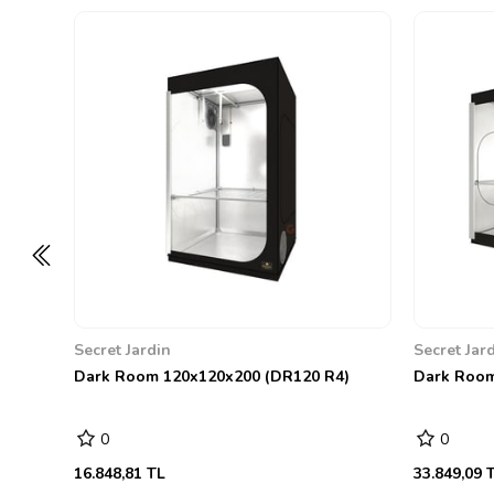
Secret Jardin
Secret Jar
Dark Room 120x120x200 (DR120 R4)
Dark Room
0
0
16.848,81 TL
33.849,09 