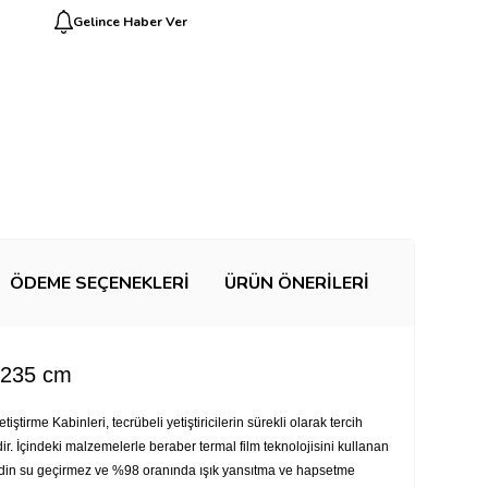
Gelince Haber Ver
ÖDEME SEÇENEKLERI
ÜRÜN ÖNERILERI
x235 cm
ştirme Kabinleri, tecrübeli yetiştiricilerin sürekli olarak tercih
ridir. İçindeki malzemelerle beraber termal film teknolojisini kullanan
Jardin su geçirmez ve %98 oranında ışık yansıtma ve hapsetme