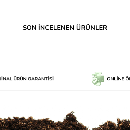
Tavsiye Edilen Hava Çıkışı
SON İNCELENEN ÜRÜNLER
Su geçirmez çıkarılabilir su t
Q195 çelikten yapılmış sağ
8 mm güçlü fermuarlı açma 
Yeni Işık geçirmez kapı sist
ÜRÜN GARANTİSİ
ONLİNE ÖDE MA