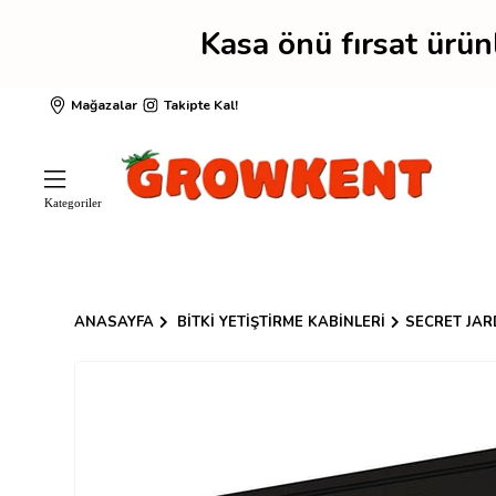
Kasa önü fırsat ürü
Mağazalar
Takipte Kal!
ANASAYFA
BITKI YETIŞTIRME KABINLERI
SECRET JAR