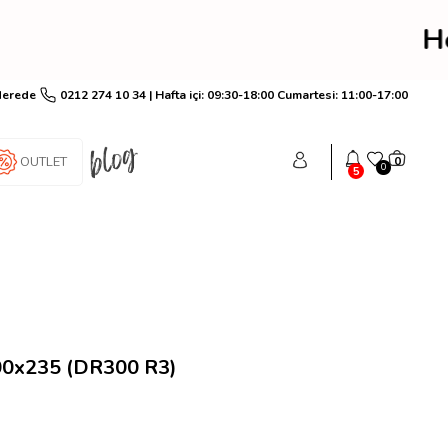
irim! Hemen üye ol anın
Nerede
0212 274 10 34 | Hafta içi: 09:30-18:00 Cumartesi: 11:00-17:00
OUTLET
0
0
5
0x235 (DR300 R3)