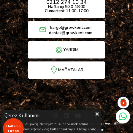
0212 274 10 34
Hafta içi 9:30-18:00
Cumartesi: 11:00-17:00
kargo@growkent.com
destek@growkent.com
YARDIM
MAĞAZALAR
Çerez Kullanımı
Sizlere en iyi alışveriş deneyimini sunabilmek adına
Haftanın
sitemizde çerezler(cookies) kullanmaktayız. Detaylı bilgi
© Copyright 2026 / Her hakkı saklıdır.
Fırsatı