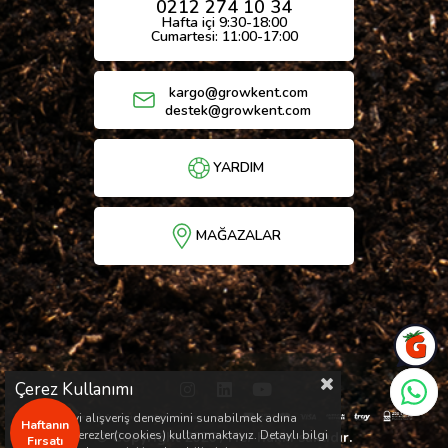
0212 274 10 34
Hafta içi 9:30-18:00
Cumartesi: 11:00-17:00
kargo@growkent.com
destek@growkent.com
YARDIM
MAĞAZALAR
Çerez Kullanımı
Sizlere en iyi alışveriş deneyimini sunabilmek adına
Haftanın
sitemizde çerezler(cookies) kullanmaktayız. Detaylı bilgi
© Copyright 2026 / Her hakkı saklıdır.
Fırsatı