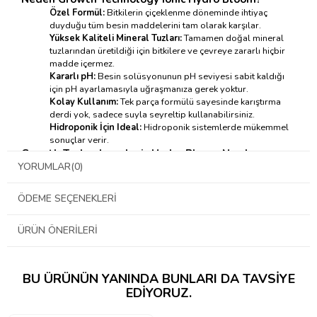
Özel Formül:
Bitkilerin çiçeklenme döneminde ihtiyaç
duyduğu tüm besin maddelerini tam olarak karşılar.
Yüksek Kaliteli Mineral Tuzları:
Tamamen doğal mineral
tuzlarından üretildiği için bitkilere ve çevreye zararlı hiçbir
madde içermez.
Kararlı pH:
Besin solüsyonunun pH seviyesi sabit kaldığı
için pH ayarlamasıyla uğraşmanıza gerek yoktur.
Kolay Kullanım:
Tek parça formülü sayesinde karıştırma
derdi yok, sadece suyla seyreltip kullanabilirsiniz.
Hidroponik İçin Ideal:
Hidroponik sistemlerde mükemmel
sonuçlar verir.
Growth Technology Ionic Hydro Bloom
Nasıl
YORUMLAR
(0)
Kullanılır?
→ Kullanım tablosu için tıklayınız ←
ÖDEME SEÇENEKLERI
ÜRÜN ÖNERILERI
BU ÜRÜNÜN YANINDA BUNLARI DA TAVSIYE
EDIYORUZ.