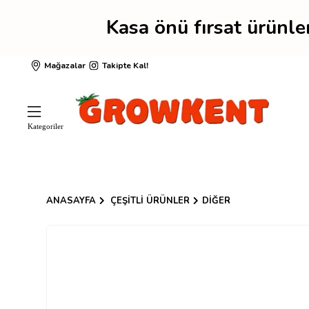
Kasa önü fırsat ürünl
Mağazalar
Takipte Kal!
ANASAYFA
ÇEŞITLI ÜRÜNLER
DIĞER