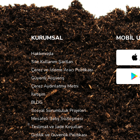
KURUMSAL
MOBİL 
Hakkımızda
Site Kullanım Şartları
Çerez ve İzleme Aracı Politikası
Güvenli Alışveriş
Çerez Aydınlatma Metni
İletişim
BLOG
Sosyal Sorumluluk Projeleri
Mesafeli Satış Sözleşmesi
Teslimat ve İade Koşulları
Gizlilik ve Güvenlik Politikası