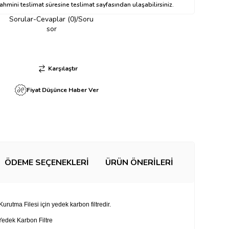
hmini teslimat süresine teslimat sayfasından ulaşabilirsiniz.
Sorular-Cevaplar (0)/Soru
sor
Karşılaştır
Fiyat Düşünce Haber Ver
ÖDEME SEÇENEKLERI
ÜRÜN ÖNERILERI
Kurutma Filesi için yedek karbon filtredir.
Yedek Karbon Filtre