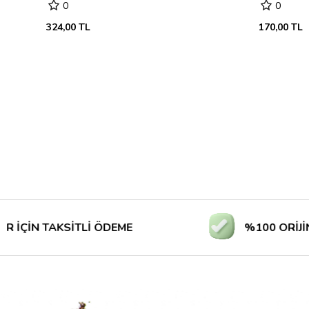
0
0
324,00 TL
170,00 TL
 TAKSİTLİ ÖDEME
%100 ORİJİNAL Ü