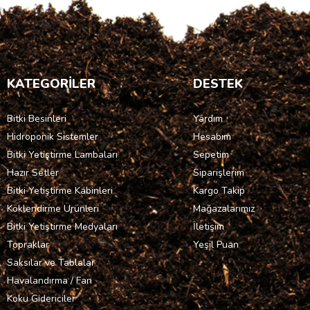
KATEGORİLER
DESTEK
Bitki Besinleri
Yardım
Hidroponik Sistemler
Hesabım
Bitki Yetiştirme Lambaları
Sepetim
Hazır Setler
Siparişlerim
Bitki Yetiştirme Kabinleri
Kargo Takip
Köklendirme Ürünleri
Mağazalarımız
Bitki Yetiştirme Medyaları
İletişim
Topraklar
Yeşil Puan
Saksılar ve Tablalar
Havalandırma / Fan
Koku Gidericiler