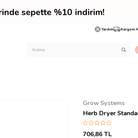
erinde sepette %10 indi
Yardım
Kargom 
Grow Systems
Herb Dryer Standar
706,86 TL