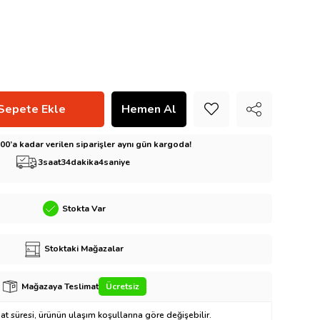
5:00’a kadar verilen siparişler aynı gün kargoda!
3
saat
34
dakika
3
saniye
Stokta Var
Stoktaki Mağazalar
Mağazaya Teslimat
Ücretsiz
t süresi, ürünün ulaşım koşullarına göre değişebilir.