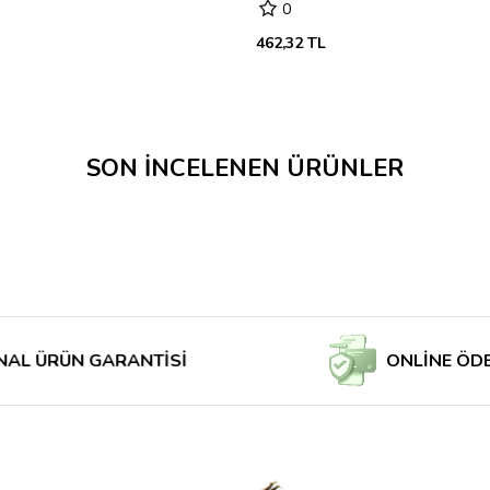
0
462,32 TL
SON İNCELENEN ÜRÜNLER
RÜN GARANTİSİ
ONLİNE ÖDE MAĞ