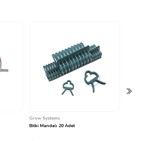
Grow 
Polm S
0
1.313,
Grow Systems
Bitki Mandalı 20 Adet