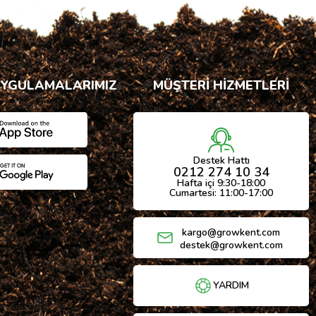
UYGULAMALARIMIZ
MÜŞTERİ HİZMETLERİ
Destek Hattı
0212 274 10 34
Hafta içi 9:30-18:00
Cumartesi: 11:00-17:00
kargo@growkent.com
destek@growkent.com
YARDIM