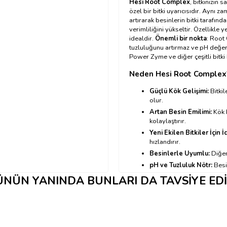
Hesi Root Complex
, bitkinizin 
özel bir bitki uyarıcısıdır. Aynı z
artırarak besinlerin bitki tarafı
verimliliğini yükseltir. Özellikle 
idealdir.
Önemli bir nokta
: Root 
tuzluluğunu artırmaz ve pH değeri
Power Zyme ve diğer çeşitli bitki b
Neden Hesi Root Complex
Güçlü Kök Gelişimi:
Bitkil
olur.
Artan Besin Emilimi:
Kök b
kolaylaştırır.
Yeni Ekilen Bitkiler İçin İ
hızlandırır.
Besinlerle Uyumlu:
Diğer 
pH ve Tuzluluk Nötr:
Besin
NÜN YANINDA BUNLARI DA TAVSIYE ED
Hesi Root Complex Nasıl K
→ Kullanım tablosu için tıkl