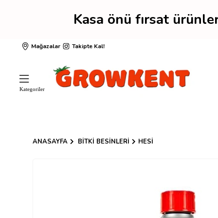
Kasa önü fırsat ürünl
Mağazalar
Takipte Kal!
ANASAYFA
BITKI BESINLERI
HESI