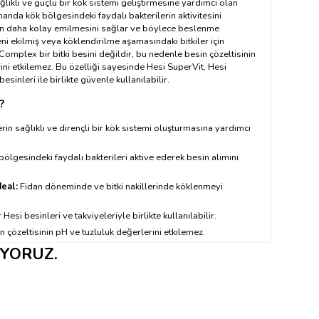
sağlıklı ve güçlü bir kök sistemi geliştirmesine yardımcı olan
amanda kök bölgesindeki faydalı bakterilerin aktivitesini
ndan daha kolay emilmesini sağlar ve böylece beslenme
yeni ekilmiş veya köklendirilme aşamasındaki bitkiler için
Complex bir bitki besini değildir, bu nedenle besin çözeltisinin
ni etkilemez. Bu özelliği sayesinde Hesi SuperVit, Hesi
esinleri ile birlikte güvenle kullanılabilir.
?
erin sağlıklı ve dirençli bir kök sistemi oluşturmasına yardımcı
ölgesindeki faydalı bakterileri aktive ederek besin alımını
deal:
Fidan döneminde ve bitki nakillerinde köklenmeyi
Hesi besinleri ve takviyeleriyle birlikte kullanılabilir.
 çözeltisinin pH ve tuzluluk değerlerini etkilemez.
IYORUZ.
ullanılır?
ayınız ←