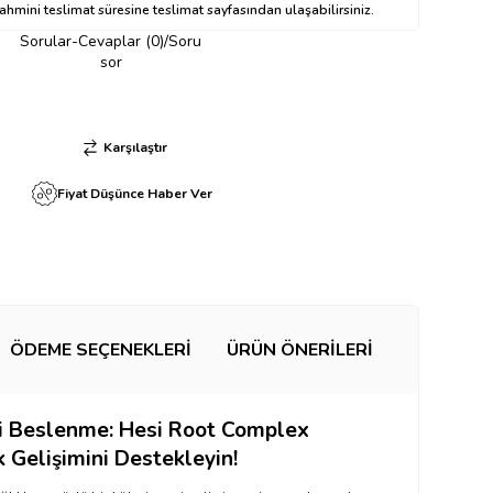
hmini teslimat süresine teslimat sayfasından ulaşabilirsiniz.
Sorular-Cevaplar (0)/Soru
sor
Karşılaştır
Fiyat Düşünce Haber Ver
ÖDEME SEÇENEKLERI
ÜRÜN ÖNERILERI
yi Beslenme:
Hesi Root Complex
ök Gelişimini Destekleyin!