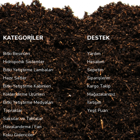
KATEGORİLER
DESTEK
Bitki Besinleri
Yardım
Hidroponik Sistemler
Hesabım
Bitki Yetiştirme Lambaları
Sepetim
Hazır Setler
Siparişlerim
Bitki Yetiştirme Kabinleri
Kargo Takip
Köklendirme Ürünleri
Mağazalarımız
Bitki Yetiştirme Medyaları
İletişim
Topraklar
Yeşil Puan
Saksılar ve Tablalar
Havalandırma / Fan
Koku Gidericiler