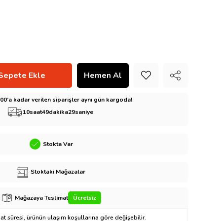
5:00’a kadar verilen siparişler aynı gün kargoda!
10
saat
49
dakika
28
saniye
Stokta Var
Stoktaki Mağazalar
Mağazaya Teslimat
Ücretsiz
t süresi, ürünün ulaşım koşullarına göre değişebilir.