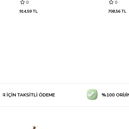
0
0
914,59 TL
708,56 TL
 TAKSİTLİ ÖDEME
%100 ORİJİNAL ÜR