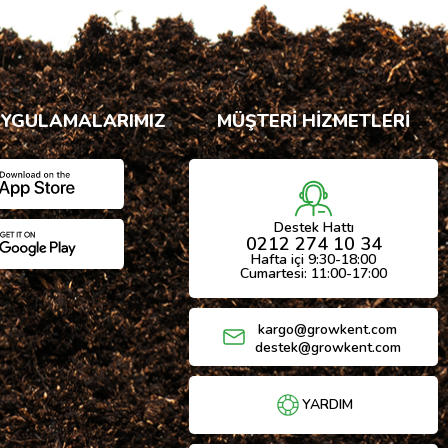
UYGULAMALARIMIZ
MÜŞTERİ HİZMETLERİ
Destek Hattı
0212 274 10 34
Hafta içi 9:30-18:00
Cumartesi: 11:00-17:00
kargo@growkent.com
destek@growkent.com
YARDIM