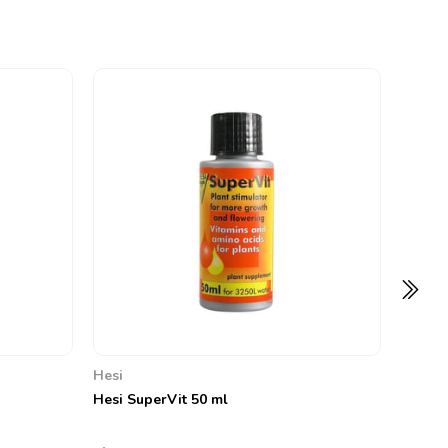
Hesi
Hesi St
0
4.408,
Hesi
Hesi SuperVit 50 ml