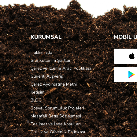
KURUMSAL
MOBİL 
Hakkımızda
Site Kullanım Şartları
Çerez ve İzleme Aracı Politikası
Güvenli Alışveriş
Çerez Aydınlatma Metni
İletişim
BLOG
Sosyal Sorumluluk Projeleri
Mesafeli Satış Sözleşmesi
Teslimat ve İade Koşulları
Gizlilik ve Güvenlik Politikası