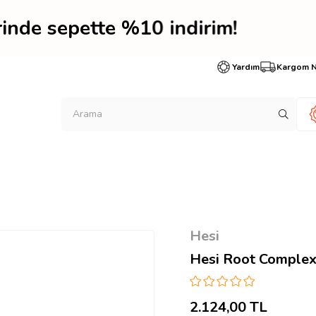
erinde sepette %10 indi
Yardım
Kargom 
Hesi
Hesi Root Complex 
2.124,00 TL