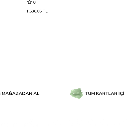
0
1.536,05 TL
ZADAN AL
TÜM KARTLAR İÇİN TAKSİ