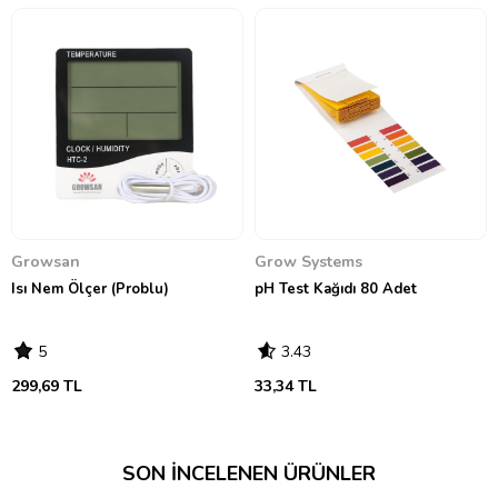
Growsan
Grow Systems
Isı Nem Ölçer (Problu)
pH Test Kağıdı 80 Adet
5
3.43
299,69 TL
33,34 TL
SON İNCELENEN ÜRÜNLER