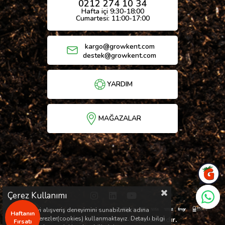
0212 274 10 34
Hafta içi 9:30-18:00
Cumartesi: 11:00-17:00
kargo@growkent.com
destek@growkent.com
YARDIM
MAĞAZALAR
Çerez Kullanımı
Sizlere en iyi alışveriş deneyimini sunabilmek adına
Haftanın
sitemizde çerezler(cookies) kullanmaktayız. Detaylı bilgi
© Copyright 2026 / Her hakkı saklıdır.
Fırsatı