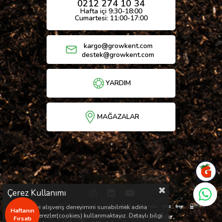
0212 274 10 34
Hafta içi 9:30-18:00
Cumartesi: 11:00-17:00
kargo@growkent.com
destek@growkent.com
YARDIM
MAĞAZALAR
Çerez Kullanımı
Sizlere en iyi alışveriş deneyimini sunabilmek adına
Haftanın
sitemizde çerezler(cookies) kullanmaktayız. Detaylı bilgi
© Copyright 2026 / Her hakkı saklıdır.
Fırsatı