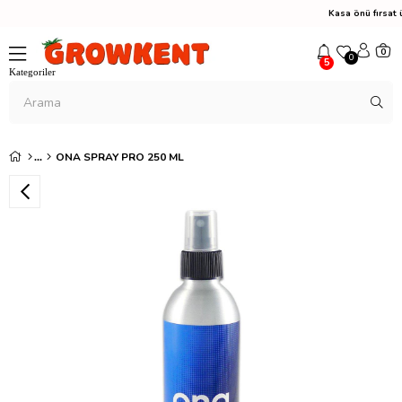
Kasa önü fırsat ü
0
0
5
ONA SPRAY PRO 250 ML