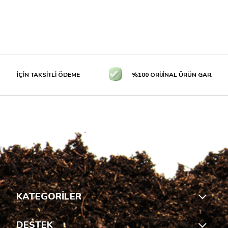
R İÇİN TAKSİTLİ ÖDEME
%100 ORİJİNAL ÜRÜN GARANTİSİ
KATEGORİLER
DESTEK