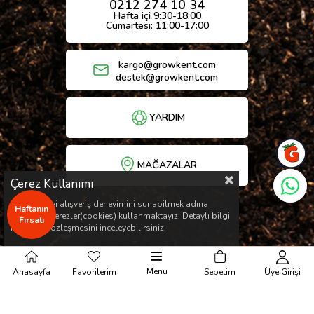
0212 274 10 34
Hafta içi 9:30-18:00
Cumartesi: 11:00-17:00
kargo@growkent.com
destek@growkent.com
YARDIM
MAĞAZALAR
Çerez Kullanımı
Sizlere en iyi alışveriş deneyimini sunabilmek adına
Haftanın
sitemizde çerezler(cookies) kullanmaktayız. Detaylı bilgi
Fırsatı
için Kvkk sözleşmesini inceleyebilirsiniz.
Menu
Anasayfa
Favorilerim
Sepetim
Üye Girişi
© Copyright 2026 / Her hakkı saklıdır.