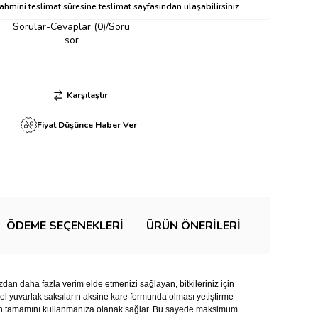
hmini teslimat süresine teslimat sayfasından ulaşabilirsiniz.
Sorular-Cevaplar (0)/Soru
sor
Karşılaştır
Fiyat Düşünce Haber Ver
ÖDEME SEÇENEKLERI
ÜRÜN ÖNERILERI
zdan daha fazla verim elde etmenizi sağlayan, bitkileriniz için
sel yuvarlak saksıların aksine kare formunda olması yetiştirme
nın tamamını kullanmanıza olanak sağlar. Bu sayede maksimum