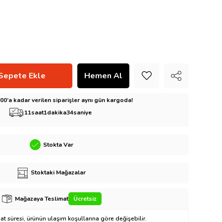
5:00’a kadar verilen siparişler aynı gün kargoda!
11
saat
1
dakika
32
saniye
Stokta Var
Stoktaki Mağazalar
Mağazaya Teslimat
Ücretsiz
t süresi, ürünün ulaşım koşullarına göre değişebilir.