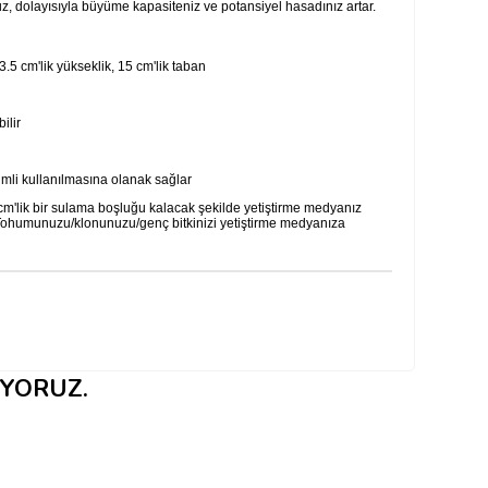
, dolayısıyla büyüme kapasiteniz ve potansiyel hasadınız artar.
23.5 cm'lik yükseklik, 15 cm'lik taban
ilir
imli kullanılmasına olanak sağlar
 cm'lik bir sulama boşluğu kalacak şekilde yetiştirme medyanız
. Tohumunuzu/klonunuzu/genç bitkinizi yetiştirme medyanıza
IYORUZ.