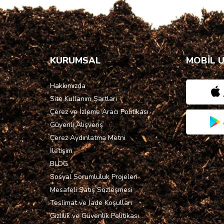
KURUMSAL
MOBİL 
Hakkımızda
Site Kullanım Şartları
Çerez ve İzleme Aracı Politikası
Güvenli Alışveriş
Çerez Aydınlatma Metni
İletişim
BLOG
Sosyal Sorumluluk Projeleri
Mesafeli Satış Sözleşmesi
Teslimat ve İade Koşulları
Gizlilik ve Güvenlik Politikası