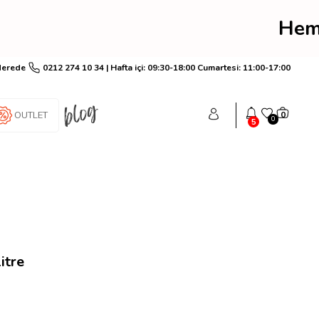
im! Hemen üye ol anında
Nerede
0212 274 10 34 | Hafta içi: 09:30-18:00 Cumartesi: 11:00-17:00
OUTLET
0
0
5
itre