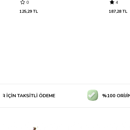
0
4
125,29 TL
187,28 TL
 TAKSİTLİ ÖDEME
%100 ORİJİNAL ÜR