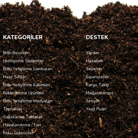
KATEGORİLER
DESTEK
Bitki Besinleri
Yardım
Hidroponik Sistemler
Hesabım
Bitki Yetiştirme Lambaları
Sepetim
Hazır Setler
Siparişlerim
Bitki Yetiştirme Kabinleri
Kargo Takip
Köklendirme Ürünleri
Mağazalarımız
Bitki Yetiştirme Medyaları
İletişim
Topraklar
Yeşil Puan
Saksılar ve Tablalar
Havalandırma / Fan
Koku Gidericiler