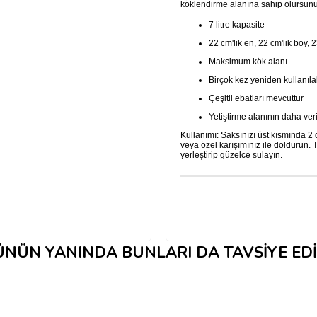
köklendirme alanına sahip olursunuz
7 litre kapasite
22 cm'lik en, 22 cm'lik boy, 
Maksimum kök alanı
Birçok kez yeniden kullanılab
Çeşitli ebatları mevcuttur
Yetiştirme alanının daha ver
Kullanımı: Saksınızı üst kısmında 2
veya özel karışımınız ile doldurun
yerleştirip güzelce sulayın.
NÜN YANINDA BUNLARI DA TAVSIYE ED