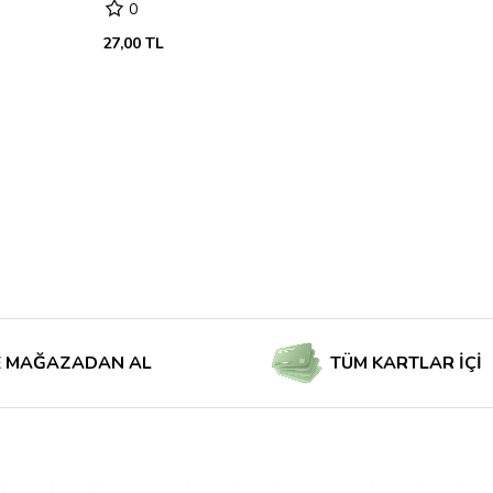
0
27,00 TL
ZADAN AL
TÜM KARTLAR İÇİN TAKSİ