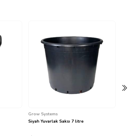
Grow 
Siyah Y
0
45,00 
Grow Systems
Siyah Yuvarlak Saksı 7 litre