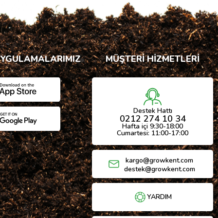
UYGULAMALARIMIZ
MÜŞTERİ HİZMETLERİ
Destek Hattı
0212 274 10 34
Hafta içi 9:30-18:00
Cumartesi: 11:00-17:00
kargo@growkent.com
destek@growkent.com
YARDIM