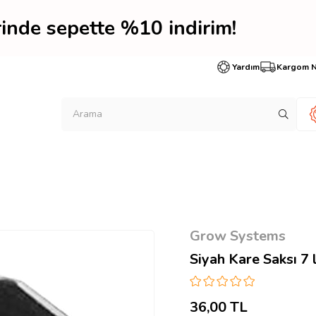
erinde sepette %10 indir
Yardım
Kargom 
Grow Systems
Siyah Kare Saksı 7 l
36,00 TL