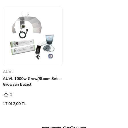
gerekmektedir. Aksi takdirde lambanın merkez temas noktası ve duy
arasında kalacak boşlukta elektrik kaçağı meydana gelebilir. Böyle bir
durumda lambanın lehimden üretilmiş merkez temas noktası eriyecek
ve lamba kullanılamaz hale gelecektir. Son olarak lambanızın yüzeyinin
parmak izi vb. lekelerden arınmış ve reflektörünüzün doğru yükseklikte
asılı olduğundan emin olun.
Balastınızı düz, sabit ve yanıcı olmayan bir yüzeye yerleştirin. Elektrik
prizlerine yakın ve iyi havalandırılan bir konum seçmeye çalışın.
Balastlar çalışırken ısınmaktadır; bu nedenle balastınızı herhangi bir
şeyle kaplamayın veya kolayca tutuşabilecek yahut yanabilecek bir
nesneye temas etmemesine özen gösterin. Balastı reflektöre bağlayan
kablo da çalışırken ısınan herhangi bir elektrik aksamıyla temas
etmemelidir. Balastı elektriğe takın ve çalıştırın. Balast çalıştıktan sonra
lambayı aydınlatacaktır. Birden fazla balast aynı akıma bağlı ise,
balastlar yüksek akım çektiğinden bu balastların aynı anda çalıştırılması
elektrik kesintisine sebep olabilir. Herhangi bir elektrik kesintisi
durumunda balastınızın lambanızını tekrar çalıştırması için soğuması
AUVL
gerektiğini unutmayın.
AUVL 1000w Grow/Bloom Set -
Growkent, bahçe verimliliğinizi yüksek seviyede tutmak için düzenli
Growsan Balast
olarak lambanızı değiştirmenizi önerir. Bitkilerinizden elde edeceğiniz
hasat eğer eski bir lamba kullanıyorsanız göz ardı edilemeyecek ölçüde
azalacaktır. Lambanızı değiştirirken balastın Watt değeriyle yeni
0
lambanın Watt değerinin uyuştuğundan emin olun.
17.012,00 TL
Birçok bitki yaşam döngülerinin gelişim veya çiçeklenme gibi belirli
dönemlerini sürdürmek veya bir dönemden diğerine geçişi başlatmak
için farklı ışık zamanlamasına ihtiyaç duymaktadır. Örneğin; bitkilerin
çoğu vejetatif dönemleri olan gelişim döneminde günde 18 saat ışığa
ihtiyaç duyarken, çiçeklenme dönemine geçişte ve bu dönemin
devamında 12 saat ışık ve 12 saat karanlığa ihtiyaç duyar. Mekanik