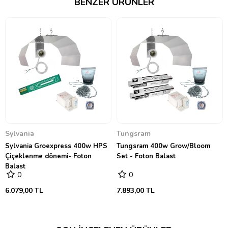
BENZER ÜRÜNLER
zaman saati devamlı olarak bu ışık şemalarına uygun biçimde ışığı
kapatıp açma zahmetinden sizi kurtarır. 15 dakikalık zaman dilimlerine
sahip mekanik zaman saatini kullanarak yetiştirme lambanızın yanması
için dilediğiniz saat aralığını belirleyebilir ve yetiştirme ortamınızın
aydınlatmasını kontrol altında tutabilirsiniz.
Uyarı: MH-HPS lambalar açıldıklarında çok sıcak çalışır. Tüm MH-HPS
lambalarda olduğu gibi, ampul ile hem sizin hem de bitkinizin temas
etmemesi gereklidir, çünkü böyle bir temas ciddi yanıklara veya
yangına neden olabilir. Özellikle herhangi bir spreyi, solüsyonu veya
sıvıyı lamba ile temas ettirmemeniz gereklidir, aksi takdirde erken
bozulma ve hatta patlama meydana gelebilir.
Tüm setlerimiz iki yıl garantilidir.
→
Kurulum için tıklayınız
←
Sylvania
Tungsram
Sylvania Groexpress 400w HPS
Tungsram 400w Grow/Bloom
Çiçeklenme dönemi- Foton
Set - Foton Balast
Balast
0
0
6.079,00 TL
7.893,00 TL