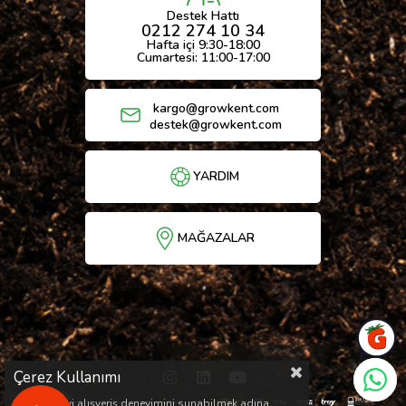
Destek Hattı
0212 274 10 34
Hafta içi 9:30-18:00
Cumartesi: 11:00-17:00
kargo@growkent.com
destek@growkent.com
YARDIM
MAĞAZALAR
Çerez Kullanımı
Sizlere en iyi alışveriş deneyimini sunabilmek adına