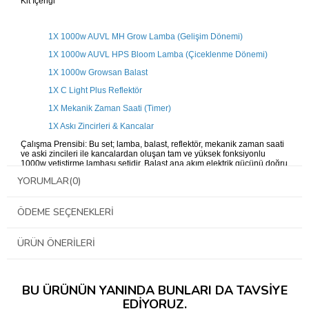
Kit İçeriği
1X 1000w AUVL MH Grow Lamba (Gelişim Dönemi)
1X 1000w AUVL HPS Bloom Lamba (Çiceklenme Dönemi)
1X 1000w Growsan Balast
1X C Light Plus Reflektör
1X Mekanik Zaman Saati (Timer)
1X Askı Zincirleri & Kancalar
Çalışma Prensibi: Bu set; lamba, balast, reflektör, mekanik zaman saati
ve aski zincileri ile kancalardan oluşan tam ve yüksek fonksiyonlu
1000w yetiştirme lambası setidir. Balast ana akım elektrik gücünü doğru
voltaj değerine optimize ederek lambanın çalışmasını
YORUMLAR
(0)
sağlamaktadır. Yetiştirme lambası elektrik gücünü yetişmekte olan
bitkiler için uygun ışık spektrumuna dönüştürmektedir. Lambayı
tutmakta olan reflektör ise, lambanın ortaya çıkardığı ve kendisine
ÖDEME SEÇENEKLERI
yansıttığı ışık spektrumunu tekrar yetiştirme ortamına yansıtmak
suretiyle bahçe verimliliğinizi arttırmaktadır. Zira reflektörden geri
yansıyan ışık bitki tarafından kullanılabilecektir.
ÜRÜN ÖNERILERI
Set içeriğindeki ürünlerle ilgili daha detaylı bilgi için lütfen yukarıdaki
linkler aracılığıyla ürün sayfasını ziyaret edin.
Kullanımı: Ayna reflektörü yetiştirme alanının ortasına gelecek şekilde,
askı yardımıyla doğru yükseklikte asın. Yetiştirme lambasını temiz bir
BU ÜRÜNÜN YANINDA BUNLARI DA TAVSIYE
bez yardımıyla reflektörün duy kısmına sıkı ve dikkatlice yerleştirin.
EDIYORUZ.
Lambanın duy kısmına mümkün olduğunca sıkı yerleştirilmesi