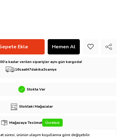
5:00’a kadar verilen siparişler aynı gün kargoda!
16
saat
47
dakika
2
saniye
Stokta Var
Stoktaki Mağazalar
Mağazaya Teslimat
Ücretsiz
t süresi, ürünün ulaşım koşullarına göre değişebilir.