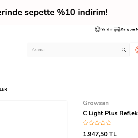
lerinde sepette %10 indi
Yardım
Kargom 
LER
Growsan
C Light Plus Reflek
1.947,50 TL