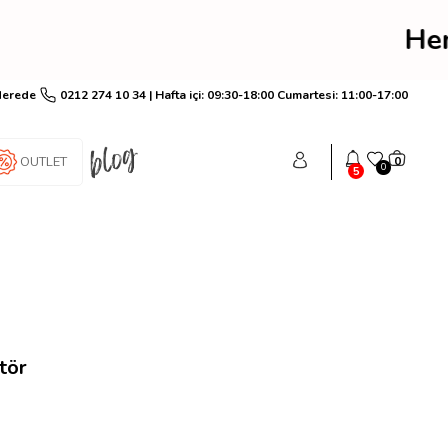
rim! Hemen üye ol anınd
Nerede
0212 274 10 34 | Hafta içi: 09:30-18:00 Cumartesi: 11:00-17:00
OUTLET
0
0
5
tör