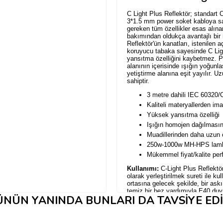
C Light Plus Reflektör; standart C
3*1.5 mm power soket kabloya sa
gereken tüm özellikler esas alına
bakımından oldukça avantajlı bir 
Reflektör'ün kanatları, istenilen a
koruyucu tabaka sayesinde C Ligh
yansıtma özelliğini kaybetmez. P
alanının içerisinde ışığın yoğunlaş
yetiştirme alanına eşit yayılır.
Uz
sahiptir.
3 metre dahili
IEC 60320/C
Kaliteli materyallerden ima
Yüksek yansıtma özelliği
Işığın homojen dağılmasın
Muadillerinden daha uzun 
250w-1000w MH-HPS lambal
Mükemmel fiyat/kalite per
Kullanımı:
C-Light Plus Reflektö
olarak yerleştirilmek sureti
ile kul
ortasına gelecek şekilde, bir as
temiz bir bez yardımıyla E40 duyu
NÜN YANINDA BUNLARI DA TAVSIYE ED
uygun Watt değerine sahip, MH-HP
Uyarı:
MH-
HPS lambalar açıldıkl
ampul ile hem sizin hem de bitkin