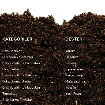
KATEGORİLER
DESTEK
Bitki Besinleri
Yardım
Hidroponik Sistemler
Hesabım
Bitki Yetiştirme Lambaları
Sepetim
Hazır Setler
Siparişlerim
Bitki Yetiştirme Kabinleri
Kargo Takip
Köklendirme Ürünleri
Mağazalarımız
Bitki Yetiştirme Medyaları
İletişim
Topraklar
Yeşil Puan
Saksılar ve Tablalar