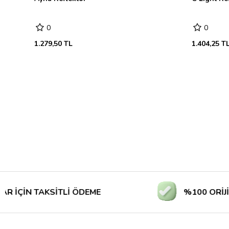
0
0
1.279,50 TL
1.404,25 T
N TAKSİTLİ ÖDEME
%100 ORİJİNAL Ü