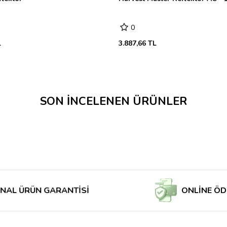
0
L
3.887,66 TL
SON İNCELENEN ÜRÜNLER
RÜN GARANTİSİ
ONLİNE ÖDE MAĞ