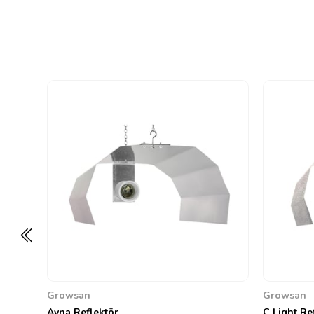
Growsan
Growsan
Ayna Reflektör
C Light Re