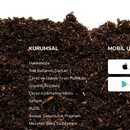
KURUMSAL
MOBİL 
Hakkımızda
Site Kullanım Şartları
Çerez ve İzleme Aracı Politikası
Güvenli Alışveriş
Çerez Aydınlatma Metni
İletişim
BLOG
Sosyal Sorumluluk Projeleri
Mesafeli Satış Sözleşmesi