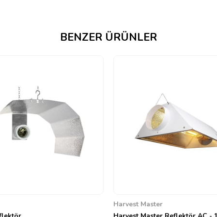
BENZER ÜRÜNLER
Harvest Master
flektör
Harvest Master Reflektör AC -