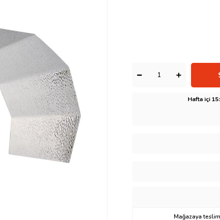
Hafta içi 1
Mağazaya teslima