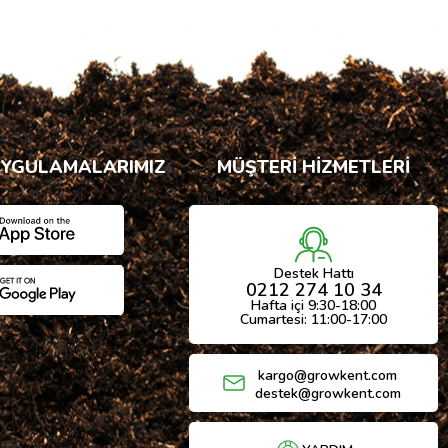
UYGULAMALARIMIZ
MÜŞTERİ HİZMETLERİ
Destek Hattı
0212 274 10 34
Hafta içi 9:30-18:00
Cumartesi: 11:00-17:00
kargo@growkent.com
destek@growkent.com