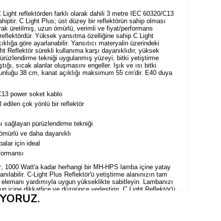
 Light reflektörden farklı olarak dahili
3 metre
IEC 60320/C13
hiptir.
C Light Plus;
üst düzey bir reflektörün sahip olması
rak üretilmiş, uzun ömürlü, verimli ve fiyat/performans
reflektördür. Yüksek yansıtma özelliğine sahip C Light
çıklığa göre ayarlanabilir. Yansıtıcı materyalin üzerindeki
t Reflektör sürekli kullanıma karşı dayanıklıdır, yüksek
ürüzlendirme tekniği uygulanmış yüzeyi, bitki yetiştirme
tığı, sıcak alanlar oluşmasını engeller. Işık ve ısı bitki
unluğu 38 cm, kanat açıklığı maksimum 55 cm'dir. E40 duya
13 power soket kablo
l edilen çok yönlü bir reflektör
ı sağlayan pürüzlendirme tekniği
ömürlü ve daha dayanıklı
ar için ideal
formansı
r
, 1000 Watt'a kadar herhangi bir MH-HPS lamba
içine yatay
lanılabilir.
C-Light Plus Reflektör
'ü yetiştirme alanınızın tam
kı elemanı yardımıyla uygun yükseklikte sabitleyin. Lambanızı
n içine dikkatlice ve düzgünce yerleştirin.
C Light Reflektör
'ü
IYORUZ.
S lambalarla çalışabilen bir balasta bağlayın ve açın.
arında çok sıcak çalışır. Tüm MH-HPS lambalarda olduğu gibi,
izin temas etmemesi gereklidir, çünkü böyle bir temas ciddi