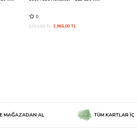
0
2.313,36 TL
1.966,00 TL
AZADAN AL
TÜM KARTLAR İÇİN TAKS