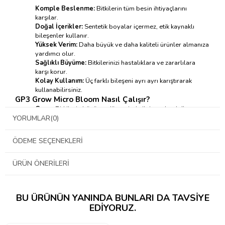
Komple Beslenme:
Bitkilerin tüm besin ihtiyaçlarını
karşılar.
Doğal İçerikler:
Sentetik boyalar içermez, etik kaynaklı
bileşenler kullanır.
Yüksek Verim:
Daha büyük ve daha kaliteli ürünler almanıza
yardımcı olur.
Sağlıklı Büyüme:
Bitkilerinizi hastalıklara ve zararlılara
karşı korur.
Kolay Kullanım:
Üç farklı bileşeni ayrı ayrı karıştırarak
kullanabilirsiniz.
GP3
Grow Micro Bloom
Nasıl Çalışır?
Grow:
Bitkilerin büyüme döneminde ihtiyaç duyduğu azot
ve potasyum gibi temel besinleri sağlar.
YORUMLAR
(0)
Micro:
Bitkilerin sağlıklı gelişimi için gerekli olan demir, bor,
kalsiyum gibi mikro elementleri içerir.
ÖDEME SEÇENEKLERI
Bloom:
Bitkilerin çiçeklenme döneminde ihtiyaç duyduğu
fosfor ve potasyum gibi besinleri sağlar.
ÜRÜN ÖNERILERI
Bu üç bileşen birlikte çalışarak bitkilerinizin her aşamada ihtiyaç
duyduğu besinleri tam ve dengeli bir şekilde sunar.
GreenPlanet
GP3
Grow Micro Bloom
Nasıl Kullanılır?
BU ÜRÜNÜN YANINDA BUNLARI DA TAVSIYE
EDIYORUZ.
→ Kullanım tablosu için tıklayınız ←