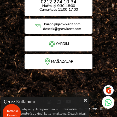
0212 274 10 34
Hafta içi 9:30-18:00
Cumartesi: 11:00-17:00
kargo@growkent.com
destek@growkent.com
YARDIM
MAĞAZALAR
Çerez Kullanımı
Sizlere en iyi alışveriş deneyimini sunabilmek adına
Haftanın
sitemizde çerezler(cookies) kullanmaktayız. Detaylı bilgi
© Copyright 2026 / Her hakkı saklıdır.
Fırsatı