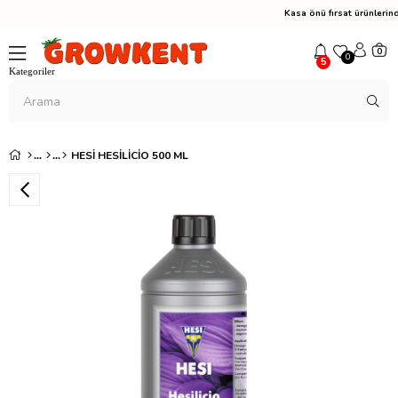
Kasa önü fırsat ürünler
0
0
5
HESI HESILICIO 500 ML