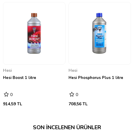
Dikkat Edilmesi Gerekenler:
Fazla doz kullanımı besin dengesini bozabilir.
Hidroponik sistemlerde etki daha hızlı görüleceğinden
dikkatli dozlama yapılmalıdır.
Tüm Hesi gübreleri ve katkılarıyla uyumludur.
Hesi
Hesi
Hesi Boost 1 litre
Hesi Phosphorus Plus 1 litre
0
0
914,59 TL
708,56 TL
SON İNCELENEN ÜRÜNLER