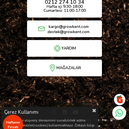
0212 274 10 34
Hafta içi 9:30-18:00
Cumartesi: 11:00-17:00
kargo@growkent.com
destek@growkent.com
YARDIM
MAĞAZALAR
Çerez Kullanımı
Sizlere en iyi alışveriş deneyimini sunabilmek adına
Haftanın
sitemizde çerezler(cookies) kullanmaktayız. Detaylı bilgi
© Copyright 2026 / Her hakkı saklıdır.
Fırsatı