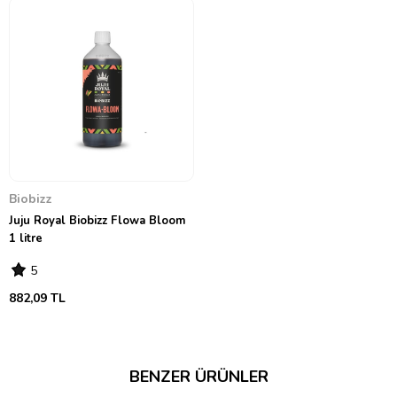
Nasıl Kullanılır?
Her litre suya yaklaşık olarak 2-4 ml Biobizz Flowa Bloom ekleyerek
bitkilerinize verebilirsiniz. En iyi sonuçlar için ürünün kullanım talimatını
dikkatlice okuyun.
Biobizz
Juju Royal Biobizz Flowa Bloom
1 litre
5
882,09 TL
BENZER ÜRÜNLER