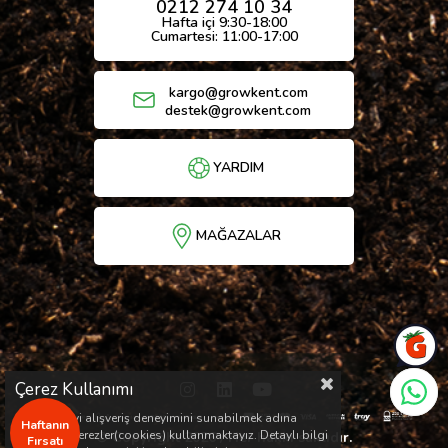
0212 274 10 34
Hafta içi 9:30-18:00
Cumartesi: 11:00-17:00
kargo@growkent.com
destek@growkent.com
YARDIM
MAĞAZALAR
Çerez Kullanımı
Sizlere en iyi alışveriş deneyimini sunabilmek adına
Haftanın
sitemizde çerezler(cookies) kullanmaktayız. Detaylı bilgi
© Copyright 2026 / Her hakkı saklıdır.
Fırsatı