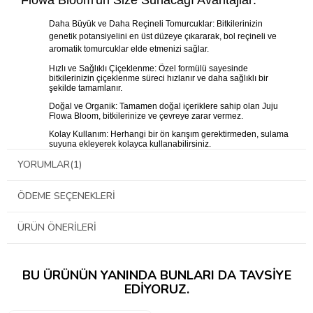
Daha Büyük ve Daha Reçineli Tomurcuklar: Bitkilerinizin
genetik potansiyelini en üst düzeye çıkararak, bol reçineli ve
aromatik tomurcuklar elde etmenizi sağlar.
Hızlı ve Sağlıklı Çiçeklenme: Özel formülü sayesinde
bitkilerinizin çiçeklenme süreci hızlanır ve daha sağlıklı bir
şekilde tamamlanır.
Doğal ve Organik: Tamamen doğal içeriklere sahip olan Juju
Flowa Bloom, bitkilerinize ve çevreye zarar vermez.
Kolay Kullanım: Herhangi bir ön karışım gerektirmeden, sulama
suyuna ekleyerek kolayca kullanabilirsiniz.
YORUMLAR
(1)
Neden Flowa Bloom Seçmelisiniz?
ÖDEME SEÇENEKLERI
Profesyonel Yetiştiricilerin Tercihi: Biobizz, dünyanın en iyi
bilinen organik gübre markalarından biridir.
ÜRÜN ÖNERILERI
Zengin Besin İçeriği: Bitkilerinizin çiçeklenme döneminde ihtiyaç
duyduğu tüm makro ve mikro elementleri içerir.
BU ÜRÜNÜN YANINDA BUNLARI DA TAVSIYE
Her Türlü Bitki İçin Uygun: Sebzelerden çiçeklere kadar birçok
bitki türünde kullanılabilir.
EDIYORUZ.