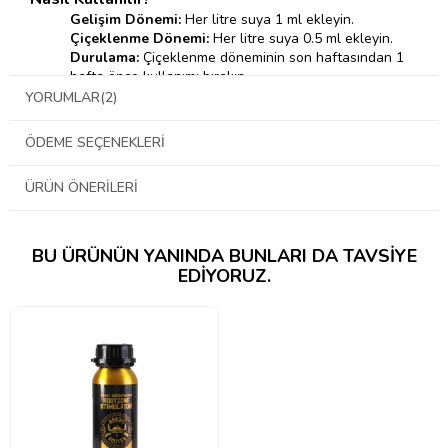
Gelişim Dönemi:
Her litre suya 1 ml ekleyin.
Çiçeklenme Dönemi:
Her litre suya 0.5 ml ekleyin.
Durulama:
Çiçeklenme döneminin son haftasından 1
hafta önce kullanımı bırakın.
YORUMLAR
(2)
Nordic Rooter'ın İçeriğinde Neler Var?
ÖDEME SEÇENEKLERI
Norveç Yosunu Özü:
Doğal büyüme hormonları içerir.
Bitki Şekerleri:
Enerji sağlar ve kök gelişimini
destekler.
ÜRÜN ÖNERILERI
Amino Asitler:
Protein sentezi için gereklidir.
Vitaminler ve Mineraller:
Genel bitki sağlığı için
önemlidir.
BU ÜRÜNÜN YANINDA BUNLARI DA TAVSIYE
Humik ve Fulvik Asitler:
Toprağın yapısını iyileştirir.
EDIYORUZ.
Nordic Rooter ile bitkilerinizin potansiyelini en üst düzeye
çıkarın!