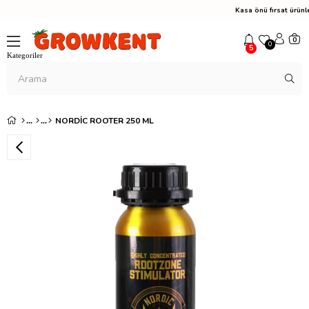
Kasa önü fırsat ürün
0
0
5
NORDIC ROOTER 250 ML