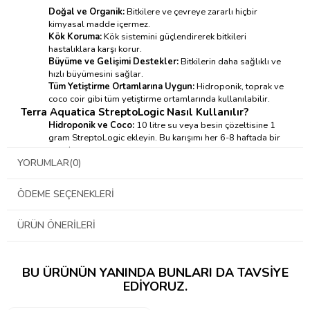
Doğal ve Organik:
Bitkilere ve çevreye zararlı hiçbir
kimyasal madde içermez.
Kök Koruma:
Kök sistemini güçlendirerek bitkileri
hastalıklara karşı korur.
Büyüme ve Gelişimi Destekler:
Bitkilerin daha sağlıklı ve
hızlı büyümesini sağlar.
Tüm Yetiştirme Ortamlarına Uygun:
Hidroponik, toprak ve
coco coir gibi tüm yetiştirme ortamlarında kullanılabilir.
Terra Aquatica StreptoLogic Nasıl Kullanılır?
Hidroponik ve Coco:
10 litre su veya besin çözeltisine 1
gram StreptoLogic ekleyin. Bu karışımı her 6-8 haftada bir
uygulayın.
Toprak:
Hektar başına 0.5 kg StreptoLogic kullanın. Yılda en
YORUMLAR
(0)
fazla 2 uygulama yapın.
ÖDEME SEÇENEKLERI
ÜRÜN ÖNERILERI
BU ÜRÜNÜN YANINDA BUNLARI DA TAVSIYE
EDIYORUZ.