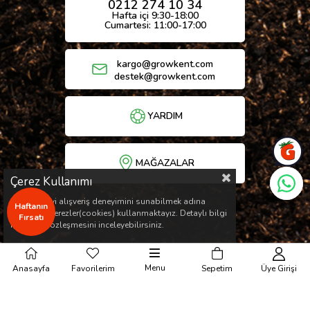
0212 274 10 34
Hafta içi 9:30-18:00
Cumartesi: 11:00-17:00
kargo@growkent.com
destek@growkent.com
YARDIM
MAĞAZALAR
Çerez Kullanımı
Sizlere en iyi alışveriş deneyimini sunabilmek adına
Haftanın
sitemizde çerezler(cookies) kullanmaktayız. Detaylı bilgi
Fırsatı
için Kvkk sözleşmesini inceleyebilirsiniz.
Menu
Anasayfa
Favorilerim
Sepetim
Üye Girişi
© Copyright 2026 / Her hakkı saklıdır.