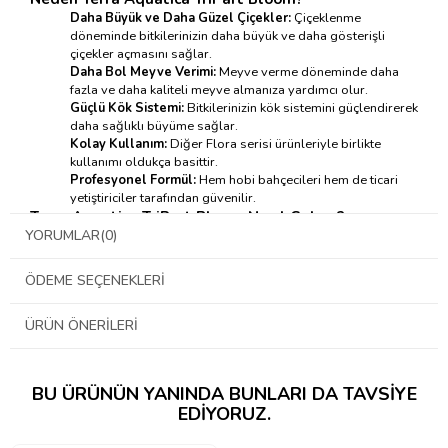
Daha Büyük ve Daha Güzel Çiçekler:
Çiçeklenme
döneminde bitkilerinizin daha büyük ve daha gösterişli
çiçekler açmasını sağlar.
Daha Bol Meyve Verimi:
Meyve verme döneminde daha
fazla ve daha kaliteli meyve almanıza yardımcı olur.
Güçlü Kök Sistemi:
Bitkilerinizin kök sistemini güçlendirerek
daha sağlıklı büyüme sağlar.
Kolay Kullanım:
Diğer Flora serisi ürünleriyle birlikte
kullanımı oldukça basittir.
Profesyonel Formül:
Hem hobi bahçecileri hem de ticari
yetiştiriciler tarafından güvenilir.
Terra Aquatica TriPart Bloom
Nasıl Çalışır?
YORUMLAR
(0)
Terra Aquatica TriPart Bloom'daki fosfor, bitkilerinizin çiçek ve
meyve oluşumu için gereklidir. Potasyum ise bitkilerinizin su
ÖDEME SEÇENEKLERI
kullanımını düzenler ve hastalıklara karşı direncini artırır. Bu iki
temel besin, bitkilerinizin büyüme ve gelişme süreçlerini destekler.
ÜRÜN ÖNERILERI
Terra Aquatica TriPart Bloom
Nasıl Kullanılır?
→kullanım tablosu için tıklayınız ←
BU ÜRÜNÜN YANINDA BUNLARI DA TAVSIYE
EDIYORUZ.