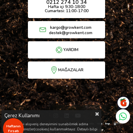
0212 274 10 34
Hafta içi 9:30-18:00
Cumartesi: 11:00-17:00
kargo@growkent.com
destek@growkent.com
YARDIM
MAĞAZALAR
Çerez Kullanımı
Sizlere en iyi alışveriş deneyimini sunabilmek adına
Haftanın
sitemizde çerezler(cookies) kullanmaktayız. Detaylı bilgi
© Copyright 2026 / Her hakkı saklıdır.
Fırsatı