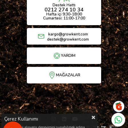
Destek Hattı
0212 274 10 34
Hafta içi 9:30-18:00
Cumartesi: 11:00-17:00
kargo@growkent.com
destek@growkent.com
YARDIM
MAĞAZALAR
Çerez Kullanımı
Sizlere en iyi alışveriş deneyimini sunabilmek adına