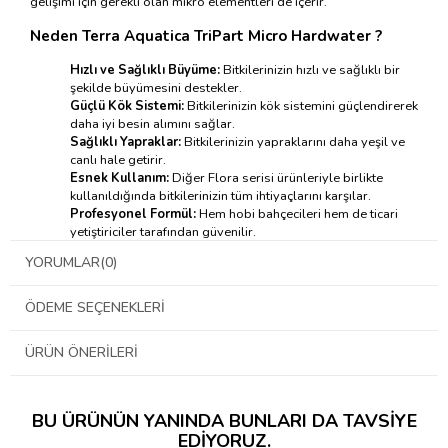
gelişimi için gerekli olan mikro elementleri de içerir.
Neden Terra Aquatica TriPart Micro Hardwater ?
Hızlı ve Sağlıklı Büyüme:
Bitkilerinizin hızlı ve sağlıklı bir
şekilde büyümesini destekler.
Güçlü Kök Sistemi:
Bitkilerinizin kök sistemini güçlendirerek
daha iyi besin alımını sağlar.
Sağlıklı Yapraklar:
Bitkilerinizin yapraklarını daha yeşil ve
canlı hale getirir.
Esnek Kullanım:
Diğer Flora serisi ürünleriyle birlikte
kullanıldığında bitkilerinizin tüm ihtiyaçlarını karşılar.
Profesyonel Formül:
Hem hobi bahçecileri hem de ticari
yetiştiriciler tarafından güvenilir.
Terra Aquatica TriPart Micro Hardwater Nasıl
YORUMLAR
(0)
Çalışır?
Terra Aquatica TriPart Micro Hardwater, bitkilerinizin büyüme
ÖDEME SEÇENEKLERI
evresinde ihtiyaç duyduğu temel besinleri sağlayarak sağlıklı bir
gelişme sağlar. İçeriğindeki nitrat, bitkilerin protein üretmesi için
ÜRÜN ÖNERILERI
gereklidir. Potasyum, bitkilerin su kullanımını düzenler ve
hastalıklara karşı direncini artırır. Kalsiyum ise hücre duvarlarının
güçlenmesine yardımcı olur.
BU ÜRÜNÜN YANINDA BUNLARI DA TAVSIYE
Terra Aquatica TriPart Micro Hardwater Nasıl
EDIYORUZ.
Kullanılır?