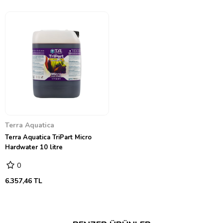
→ kullanım tablosu için tıklayınız ←
Terra Aquatica
Terra Aquatica TriPart Micro
Hardwater 10 litre
0
6.357,46 TL