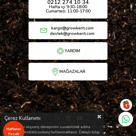
0212 274 10 34
Hafta içi 9:30-18:00
Cumartesi: 11:00-17:00
kargo@growkent.com
destek@growkent.com
YARDIM
MAĞAZALAR
Çerez Kullanımı
Sizlere en iyi alışveriş deneyimini sunabilmek adına
Haftanın
sitemizde çerezler(cookies) kullanmaktayız. Detaylı bilgi
© Copyright 2026 / Her hakkı saklıdır.
Fırsatı