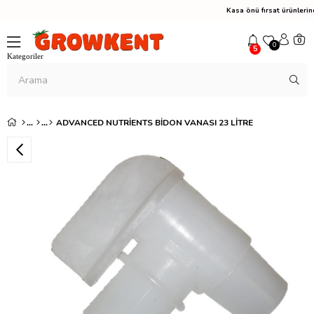
Kasa önü fırsat ürünler
0
0
5
ADVANCED NUTRIENTS BIDON VANASI 23 LITRE