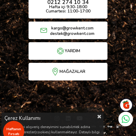
0212 274 10 34
Hafta içi 9:30-18:00
Cumartesi: 11:00-17:00
kargo@growkent.com
destek@growkent.com
YARDIM
MAĞAZALAR
Çerez Kullanımı
Sizlere en iyi alışveriş deneyimini sunabilmek adına
Haftanın
sitemizde çerezler(cookies) kullanmaktayız. Detaylı bilgi
© Copyright 2026 / Her hakkı saklıdır.
Fırsatı