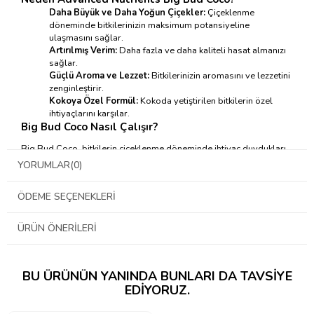
Daha Büyük ve Daha Yoğun Çiçekler:
Çiçeklenme
döneminde bitkilerinizin maksimum potansiyeline
ulaşmasını sağlar.
Artırılmış Verim:
Daha fazla ve daha kaliteli hasat almanızı
sağlar.
Güçlü Aroma ve Lezzet:
Bitkilerinizin aromasını ve lezzetini
zenginleştirir.
Kokoya Özel Formül:
Kokoda yetiştirilen bitkilerin özel
ihtiyaçlarını karşılar.
Big Bud Coco Nasıl Çalışır?
Big Bud Coco, bitkilerin çiçeklenme döneminde ihtiyaç duydukları
temel besinleri ve büyüme düzenleyicileri sağlayarak daha fazla
YORUMLAR
(0)
çiçek oluşumunu teşvik eder. İçeriğindeki amino asitler, bitkilerin
protein sentezini artırarak daha hızlı büyüme ve gelişme sağlar.
ÖDEME SEÇENEKLERI
Advanced Nutrients Big Bud Coco
Nasıl Kullanılır?
ÜRÜN ÖNERILERI
→ Kullanım tablosu için tıklayınız ←
BU ÜRÜNÜN YANINDA BUNLARI DA TAVSIYE
EDIYORUZ.