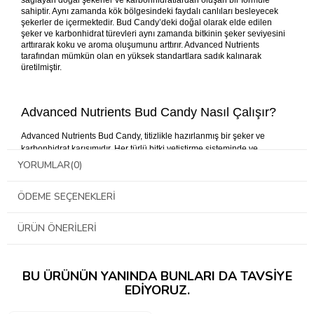
sağlayan doğal şekerler ve karbonhidratlardan oluşan bir formüle
sahiptir. Aynı zamanda kök bölgesindeki faydalı canlıları besleyecek
şekerler de içermektedir. Bud Candy’deki doğal olarak elde edilen
şeker ve karbonhidrat türevleri aynı zamanda bitkinin şeker seviyesini
arttırarak koku ve aroma oluşumunu arttırır. Advanced Nutrients
tarafından mümkün olan en yüksek standartlara sadık kalınarak
üretilmiştir.
Advanced Nutrients Bud Candy Nasıl Çalışır?
Advanced Nutrients Bud Candy, titizlikle hazırlanmış bir şeker ve
karbonhidrat karışımıdır. Her türlü bitki yetiştirme sisteminde ve
substratla kullanılabilecek bir formüldür. Voodoo Juice, Piranha ve
YORUMLAR
(0)
Tarantula formüllerindeki faydalı mikropları besleyebilecek şeker
ihtivası ile Bud Candy hem bitkinizi, hem de bitkinize yardım eden
ÖDEME SEÇENEKLERI
canlıları besler. Bu sayede kök bölgesindeki koloniler daha çok
beslenir, daha çok büyür ve daha etkili hale gelir. Kök bölgesindeki
faydalı bakterilerin daha fazla beslenmesi ve güçlenmesi aynı zamanda
ÜRÜN ÖNERILERI
bitkinizin bağışıklık sistemini yükseltir ve daha fazla besin emebilmesini
sağlar. Genelde çiçeklenme döneminin ortalarında bitkilerin karşılaştığı
enerji durgunluğunu Bud Candy ile aşabilirsiniz. Bud Candy bitkinin
BU ÜRÜNÜN YANINDA BUNLARI DA TAVSIYE
aromasını ortaya çıkarması bakımından da eşsiz bir üründür. pH Perfect
EDIYORUZ.
teknolojisi ile uyumludur.