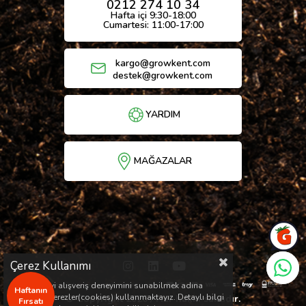
0212 274 10 34
Hafta içi 9:30-18:00
Cumartesi: 11:00-17:00
kargo@growkent.com
destek@growkent.com
YARDIM
MAĞAZALAR
Çerez Kullanımı
Sizlere en iyi alışveriş deneyimini sunabilmek adına
Haftanın
sitemizde çerezler(cookies) kullanmaktayız. Detaylı bilgi
© Copyright 2026 / Her hakkı saklıdır.
Fırsatı