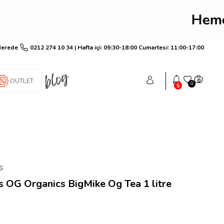
rim! Hemen üye ol anında
Nerede
0212 274 10 34 | Hafta içi: 09:30-18:00 Cumartesi: 11:00-17:00
OUTLET
0
0
5
s
 OG Organics BigMike Og Tea 1 litre