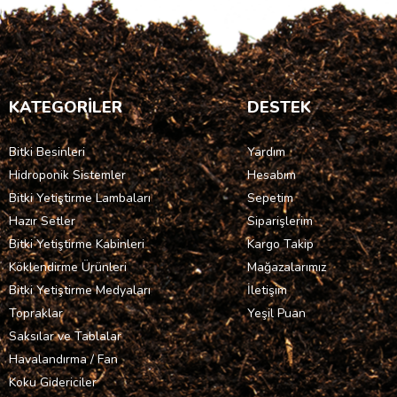
KATEGORİLER
DESTEK
Bitki Besinleri
Yardım
Hidroponik Sistemler
Hesabım
Bitki Yetiştirme Lambaları
Sepetim
Hazır Setler
Siparişlerim
Bitki Yetiştirme Kabinleri
Kargo Takip
Köklendirme Ürünleri
Mağazalarımız
Bitki Yetiştirme Medyaları
İletişim
Topraklar
Yeşil Puan
Saksılar ve Tablalar
Havalandırma / Fan
Koku Gidericiler