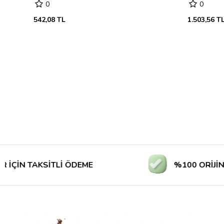
0
0
542,08 TL
1.503,56 T
 TAKSİTLİ ÖDEME
%100 ORİJİNAL ÜR