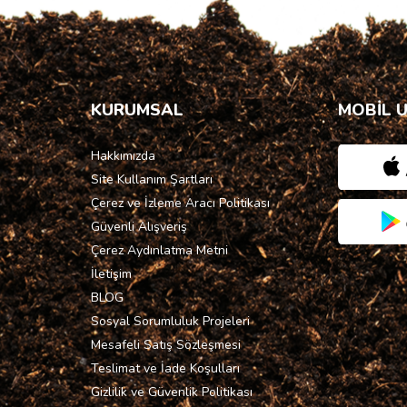
KURUMSAL
MOBİL 
Hakkımızda
Site Kullanım Şartları
Çerez ve İzleme Aracı Politikası
Güvenli Alışveriş
Çerez Aydınlatma Metni
İletişim
BLOG
Sosyal Sorumluluk Projeleri
Mesafeli Satış Sözleşmesi
Teslimat ve İade Koşulları
Gizlilik ve Güvenlik Politikası