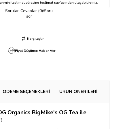
hmini teslimat süresine teslimat sayfasından ulaşabilirsiniz.
Sorular-Cevaplar (0)/Soru
sor
Karşılaştır
Fiyat Düşünce Haber Ver
ÖDEME SEÇENEKLERI
ÜRÜN ÖNERILERI
OG Organics BigMike's OG Tea ile
!