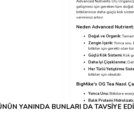
Advanced Nutrients OG Organics B
gelişmesi için gereken tüm doğal 
bitkilerinize daha güçlü kök sist
veriminizi artırır.
Neden
Advanced Nutrient
Doğal ve Organik:
Tamamen
Zengin İçerik:
Yonca unu, b
bitkiler için gerekli olan tü
Güçlü Kök Sistemi:
Kök ge
Daha İyi Çiçeklenme:
Dah
Her Türlü Yetiştirme Sist
bitkiler için idealdir.
BigMike's OG Tea Nasıl Çal
Yonca Unu:
Bitkilere enerj
Balık Proteini Hidrolizatı:
NÜN YANINDA BUNLARI DA TAVSIYE ED
Solucan Gübresi:
Toprağın
Kaya Fosfat:
Bitkilerin fos
Advanced Nutrients OG O
→ Kullanım tablosu için tıkl