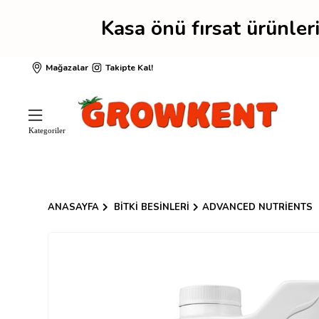
Kasa önü fırsat ürünl
Mağazalar
Takipte Kal!
ANASAYFA
BITKI BESINLERI
ADVANCED NUTRIENTS