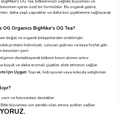
igMike's OG Tea, bitkilerinizin sağlıklı büyümesi ve
besinleri içeren özel bir formüldür. Bu organik gübre,
emleri, daha yeşil yapraklar ve daha bol çiçeklenme sağlayarak
s
OG Organics
BigMike's OG Tea?
 doğal ve organik bileşenlerden üretilmiştir.
alık proteini hidrolizatı, solucan gübresi ve kaya fosfat gibi
m besinleri içerir.
lişimini destekleyerek bitkinin besin alımını artırır.
a büyük ve daha aromalı çiçekler elde etmenizi sağlar.
emi İçin Uygun:
Toprak, hidroponik veya kokoda yetiştirilen
ışır?
i verir ve fotosentezi destekler.
Bitki büyümesi için gerekli olan amino asitleri sağlar.
IYORUZ.
 yapısını iyileştirir ve bitkilere doğal besinler sunar.
for ihtiyacını karşılar ve kök gelişimini destekler.
rganics
BigMike's OG Tea Nasıl Kullanılır?
ayınız ←