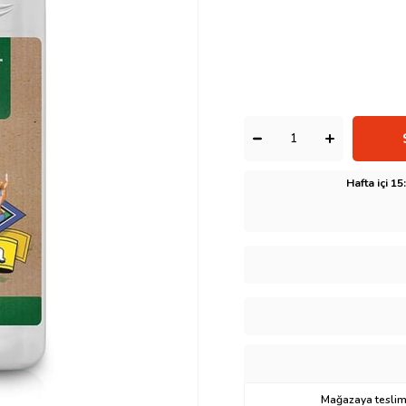
Hafta içi 1
Mağazaya teslima