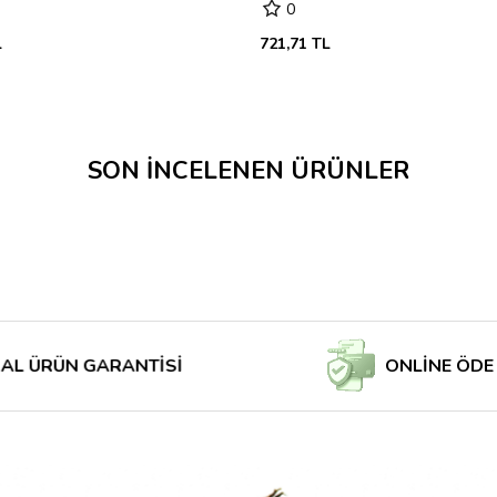
0
L
721,71 TL
SON İNCELENEN ÜRÜNLER
ÜN GARANTİSİ
ONLİNE ÖDE MAĞ