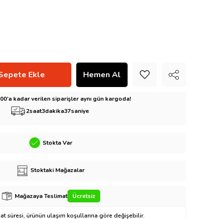
5:00’a kadar verilen siparişler aynı gün kargoda!
2
saat
3
dakika
36
saniye
Stokta Var
Stoktaki Mağazalar
Mağazaya Teslimat
Ücretsiz
t süresi, ürünün ulaşım koşullarına göre değişebilir.