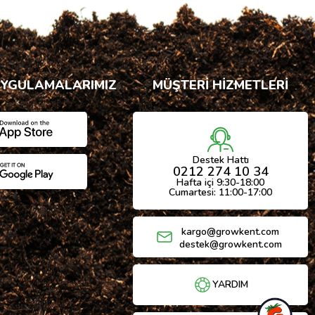
UYGULAMALARIMIZ
MÜŞTERİ HİZMETLERİ
Destek Hattı
0212 274 10 34
Hafta içi 9:30-18:00
Cumartesi: 11:00-17:00
kargo@growkent.com
destek@growkent.com
YARDIM