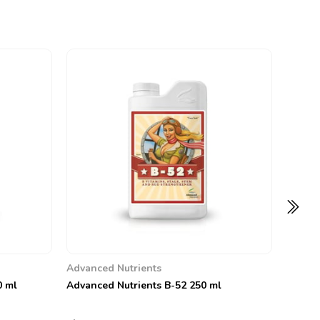
Advanc
Advanc
Earth 1
0
1.683,
Advanced Nutrients
0 ml
Advanced Nutrients B-52 250 ml