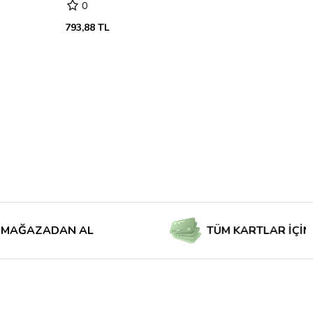
0
793,88 TL
AZADAN AL
TÜM KARTLAR İÇİN TAKSİ