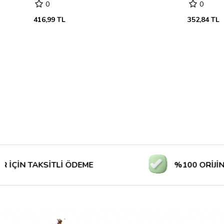
0
0
416,99 TL
352,84 TL
AKSİTLİ ÖDEME
%100 ORİJİNAL ÜRÜN