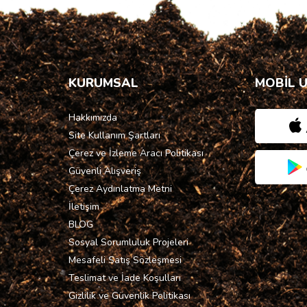
KURUMSAL
MOBİL 
Hakkımızda
Site Kullanım Şartları
Çerez ve İzleme Aracı Politikası
Güvenli Alışveriş
Çerez Aydınlatma Metni
İletişim
BLOG
Sosyal Sorumluluk Projeleri
Mesafeli Satış Sözleşmesi
Teslimat ve İade Koşulları
Gizlilik ve Güvenlik Politikası