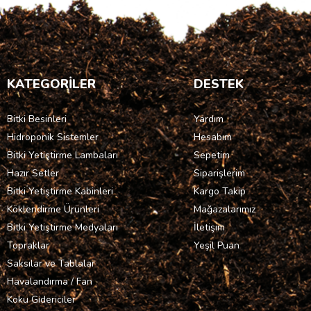
KATEGORİLER
DESTEK
Bitki Besinleri
Yardım
Hidroponik Sistemler
Hesabım
Bitki Yetiştirme Lambaları
Sepetim
Hazır Setler
Siparişlerim
Bitki Yetiştirme Kabinleri
Kargo Takip
Köklendirme Ürünleri
Mağazalarımız
Bitki Yetiştirme Medyaları
İletişim
Topraklar
Yeşil Puan
Saksılar ve Tablalar
Havalandırma / Fan
Koku Gidericiler