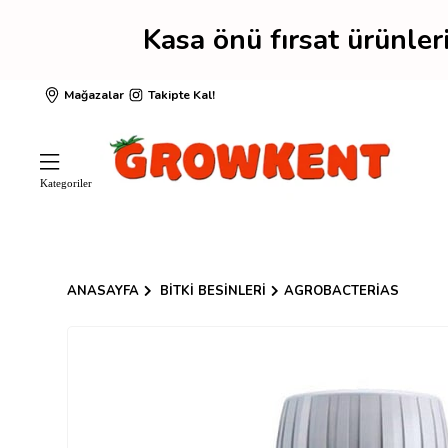
Kasa önü fırsat ürünler
Mağazalar
Takipte Kal!
ANASAYFA
BITKI BESINLERI
AGROBACTERIAS