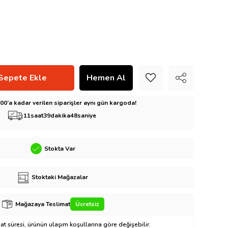
5:00’a kadar verilen siparişler aynı gün kargoda!
11
saat
39
dakika
46
saniye
Stokta Var
Stoktaki Mağazalar
Mağazaya Teslimat
Ücretsiz
t süresi, ürünün ulaşım koşullarına göre değişebilir.