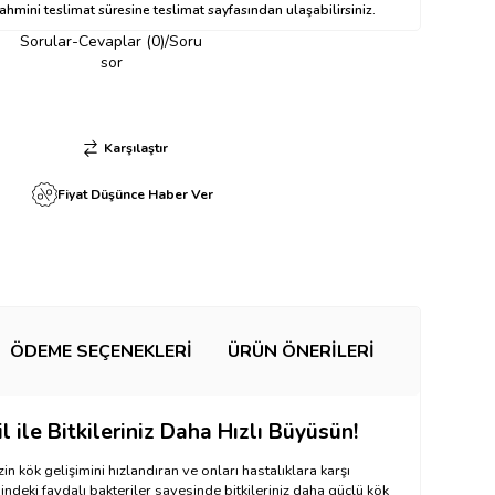
hmini teslimat süresine teslimat sayfasından ulaşabilirsiniz.
Sorular-Cevaplar (0)/Soru
sor
Karşılaştır
Fiyat Düşünce Haber Ver
ÖDEME SEÇENEKLERI
ÜRÜN ÖNERILERI
 ile Bitkileriniz Daha Hızlı Büyüsün!
zin kök gelişimini hızlandıran ve onları hastalıklara karşı
indeki faydalı bakteriler sayesinde bitkileriniz daha güçlü kök