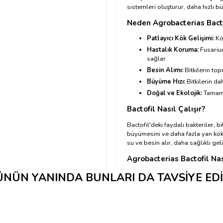
sistemleri oluşturur, daha hızlı bü
Neden Agrobacterias Bact
Patlayıcı Kök Gelişimi:
Kö
Hastalık Koruma:
Fusarium
sağlar.
Besin Alımı:
Bitkilerin top
Büyüme Hızı:
Bitkilerin da
Doğal ve Ekolojik:
Tamamen
Bactofil
Nasıl Çalışır?
Bactofil'deki faydalı bakteriler, bi
büyümesini ve daha fazla yan kök
su ve besin alır, daha sağlıklı gel
Agrobacterias Bactofil Nas
Karıştırma:
Şişe içeriğinin
NÜN YANINDA BUNLARI DA TAVSIYE ED
ekleyip iyice karıştırın.
Uygulama:
Karışımı bitki 
Uygulama Zamanı:
En iyi
önerilir.