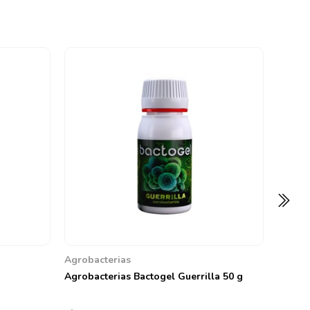
Agroba
Agroba
5
866,05
Agrobacterias
Agrobacterias Bactogel Guerrilla 50 g