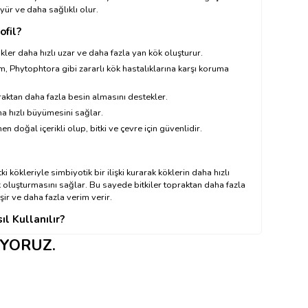
yür ve daha sağlıklı olur.
ofil?
kler daha hızlı uzar ve daha fazla yan kök oluşturur.
, Phytophtora gibi zararlı kök hastalıklarına karşı koruma
raktan daha fazla besin almasını destekler.
ha hızlı büyümesini sağlar.
 doğal içerikli olup, bitki ve çevre için güvenlidir.
tki kökleriyle simbiyotik bir ilişki kurarak köklerin daha hızlı
 oluşturmasını sağlar. Bu sayede bitkiler topraktan daha fazla
işir ve daha fazla verim verir.
ıl Kullanılır?
 tamamını 25 litre suya veya bir çay kaşığı Bactofil'i 1 litre suya
IYORUZ.
köklerine uygulayın.
 sonuç için, bitkilerin gelişim döneminin başında kullanılması