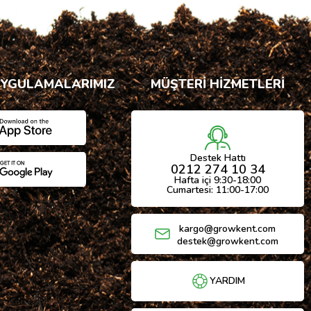
UYGULAMALARIMIZ
MÜŞTERİ HİZMETLERİ
Destek Hattı
0212 274 10 34
Hafta içi 9:30-18:00
Cumartesi: 11:00-17:00
kargo@growkent.com
destek@growkent.com
YARDIM