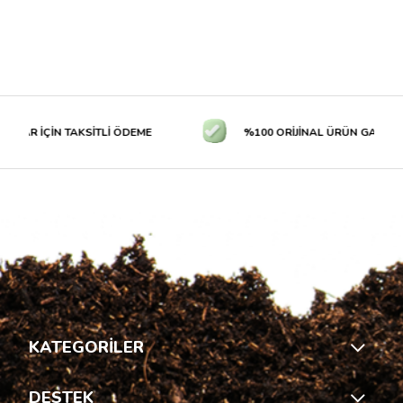
LAR İÇİN TAKSİTLİ ÖDEME
%100 ORİJİNAL ÜRÜN GARANTİS
KATEGORİLER
DESTEK