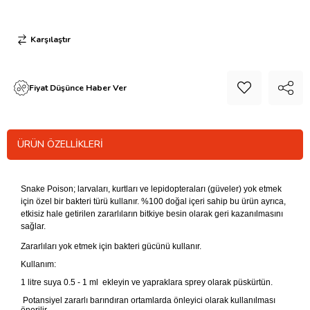
Karşılaştır
Fiyat Düşünce Haber Ver
ÜRÜN ÖZELLIKLERI
Snake Poison; larvaları, kurtları ve lepidopteraları (güveler) yok etmek
için özel bir bakteri türü kullanır. %100 doğal içeri sahip bu ürün ayrıca,
etkisiz hale getirilen zararlıların bitkiye besin olarak geri kazanılmasını
sağlar.
Zararlıları yok etmek için bakteri gücünü kullanır.
Kullanım:
1 litre suya 0.5 - 1 ml ekleyin ve yapraklara sprey olarak püskürtün.
Potansiyel zararlı barındıran ortamlarda önleyici olarak kullanılması
önerilir.