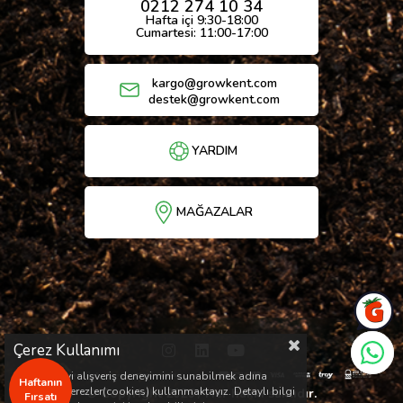
0212 274 10 34
Hafta içi 9:30-18:00
Cumartesi: 11:00-17:00
kargo@growkent.com
destek@growkent.com
YARDIM
MAĞAZALAR
Çerez Kullanımı
Sizlere en iyi alışveriş deneyimini sunabilmek adına
Haftanın
sitemizde çerezler(cookies) kullanmaktayız. Detaylı bilgi
© Copyright 2026 / Her hakkı saklıdır.
Fırsatı