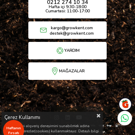
0212 274 10 34
Hafta içi 9:30-18:00
Cumartesi: 11:00-17:00
kargo@growkent.com
destek@growkent.com
YARDIM
MAĞAZALAR
Çerez Kullanımı
Sizlere en iyi alışveriş deneyimini sunabilmek adına
Haftanın
sitemizde çerezler(cookies) kullanmaktayız. Detaylı bilgi
© Copyright 2026 / Her hakkı saklıdır.
Fırsatı