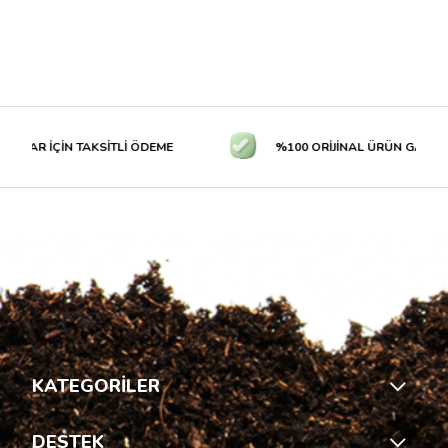
LAR İÇİN TAKSİTLİ ÖDEME
%100 ORİJİNAL ÜRÜN GARANTİS
KATEGORİLER
DESTEK