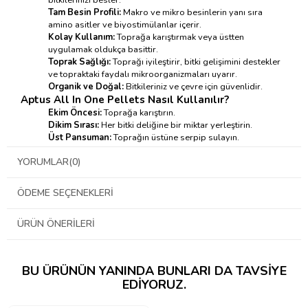
Tam Besin Profili:
Makro ve mikro besinlerin yanı sıra
amino asitler ve biyostimülanlar içerir.
Kolay Kullanım:
Toprağa karıştırmak veya üstten
uygulamak oldukça basittir.
Toprak Sağlığı:
Toprağı iyileştirir, bitki gelişimini destekler
ve topraktaki faydalı mikroorganizmaları uyarır.
Organik ve Doğal:
Bitkileriniz ve çevre için güvenlidir.
Aptus All In One Pellets Nasıl Kullanılır?
Ekim Öncesi:
Toprağa karıştırın.
Dikim Sırası:
Her bitki deliğine bir miktar yerleştirin.
Üst Pansuman:
Toprağın üstüne serpip sulayın.
Dozaj:
YORUMLAR
(0)
Toprak:
Her döngüde bitki başına 100 gram
Kök Ortamı (Coco):
Her döngüde bitki başına 200 gram
İçerik:
ÖDEME SEÇENEKLERI
NPK gübresi (Kükürt içeren)
Organik olarak şelatlı mikro elementler (Bor, Demir,
ÜRÜN ÖNERILERI
Manganez, Çinko vb.)
L-amino asitler
Aptus All In One Pellets Nasıl Çalışır?
BU ÜRÜNÜN YANINDA BUNLARI DA TAVSIYE
Zamanla salınan özel formülü sayesinde bitkilerinizin ihtiyaç
EDIYORUZ.
duyduğu besinleri düzenli olarak sağlar. L-amino asitler, bitki
büyümesini destekler ve stres faktörlerine karşı direnci artırır.