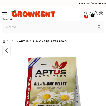
Kasa önü fırsat ürünle
0
0
5
APTUS ALL IN ONE PELLETS 100 G