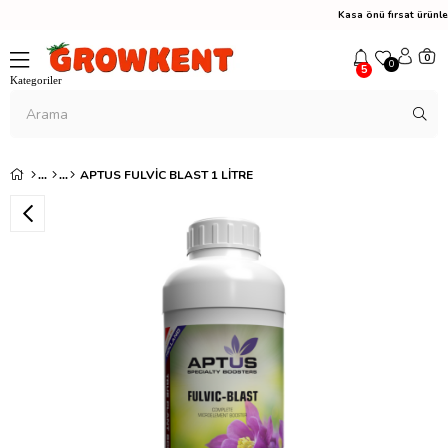
Kasa önü fırsat ürünl
0
0
5
APTUS FULVIC BLAST 1 LITRE