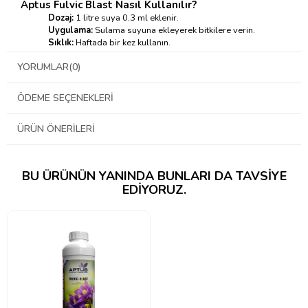
Aptus Fulvic Blast Nasıl Kullanılır?
Dozaj:
1 litre suya 0.3 ml eklenir.
Uygulama:
Sulama suyuna ekleyerek bitkilere verin.
Sıklık:
Haftada bir kez kullanın.
→ Kullanım tablosu için tıklayınız ←
YORUMLAR
(0)
ÖDEME SEÇENEKLERI
ÜRÜN ÖNERILERI
BU ÜRÜNÜN YANINDA BUNLARI DA TAVSIYE
EDIYORUZ.