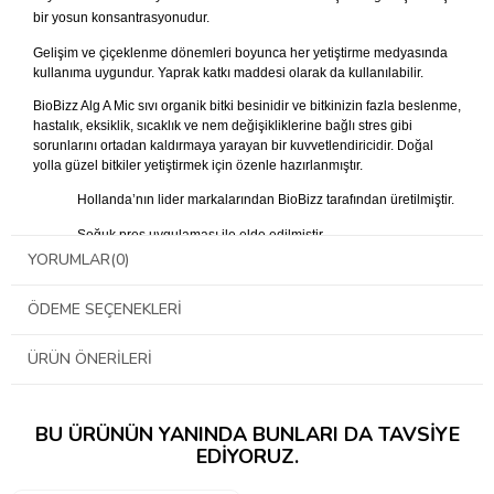
bir yosun konsantrasyonudur.
Gelişim ve çiçeklenme dönemleri boyunca her yetiştirme medyasında
kullanıma uygundur. Yaprak katkı maddesi olarak da kullanılabilir.
BioBizz Alg A Mic sıvı organik bitki besinidir ve bitkinizin fazla beslenme,
hastalık, eksiklik, sıcaklık ve nem değişikliklerine bağlı stres gibi
sorunlarını ortadan kaldırmaya yarayan bir kuvvetlendiricidir. Doğal
yolla güzel bitkiler yetiştirmek için özenle hazırlanmıştır.
Hollanda’nın lider markalarından BioBizz tarafından üretilmiştir.
Soğuk pres uygulaması ile elde edilmiştir.
YORUMLAR
(0)
Organik bitki besini sertifikalıdır.
Gelişim ve çiçeklenme döneminde kullanım için uygundur.
ÖDEME SEÇENEKLERI
Bitki sağlığını arttırır ve bağışıklığını güçlendirir.
ÜRÜN ÖNERILERI
Sadece doğal mikro besin, vitamin, hormon ve amino asitler
içerir.
BioBizz ürünleri ile birlikte kullanımda mükemmel sonuç verir.
BU ÜRÜNÜN YANINDA BUNLARI DA TAVSIYE
EDIYORUZ.
İçeriği:
Biobizz Alg-A-Mic yaklaşık 5000 yıldır gübre, ilaç ve yiyecek olarak