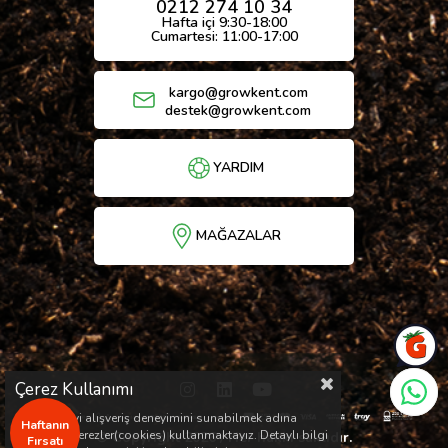
0212 274 10 34
Hafta içi 9:30-18:00
Cumartesi: 11:00-17:00
kargo@growkent.com
destek@growkent.com
YARDIM
MAĞAZALAR
Çerez Kullanımı
Sizlere en iyi alışveriş deneyimini sunabilmek adına
Haftanın
sitemizde çerezler(cookies) kullanmaktayız. Detaylı bilgi
© Copyright 2026 / Her hakkı saklıdır.
Fırsatı