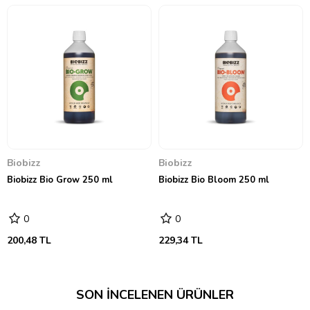
BioBizz Alg A Mic, temel olarak toprakta yetişen bitkilerin gelişim ve
çiçeklenme döneminde, 2-5ml’lik ürün 1 Litre suda seyreltilerek
kullanılır. Ayrıca 1-3ml BioBizz Alg-A-Mic 1 Litre suda seyreltilerek
yaprak spreyi olarak da kullanılabilir. Kesinlikle şişeden direk kullanıma
uygun değildir. Her zaman bütün besinleri, uyarıcıları ve destek
maddelerini besleme suyuna ekleyin, ardından iyice karıştırıp bir süre
bekleyin.
Önerildiği gibi diğer BioBizz gübreler ile birlikte kullanımında doğal
büyüyen bitkilerinizin sağlığı ve büyümesi etkileyici olacaktır.
Biobizz
Biobizz
Biobizz Bio Grow 250 ml
Biobizz Bio Bloom 250 ml
→
Kullanım Tablosu İçin Tıklayınız
←
0
0
200,48 TL
229,34 TL
SON İNCELENEN ÜRÜNLER