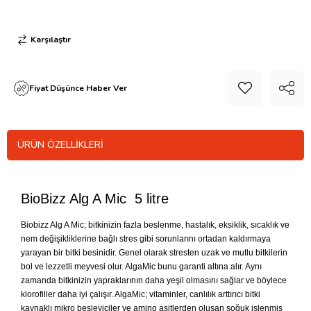
Karşılaştır
Fiyat Düşünce Haber Ver
ÜRÜN ÖZELLIKLERI
BioBizz Alg A Mic 5 litre
Biobizz Alg A Mic; bitkinizin fazla beslenme, hastalık, eksiklik, sıcaklık ve
nem değişikliklerine bağlı stres gibi sorunlarını ortadan kaldırmaya
yarayan bir bitki besinidir. Genel olarak stresten uzak ve mutlu bitkilerin
bol ve lezzetli meyvesi olur. AlgaMic bunu garanti altına alır. Aynı
zamanda bitkinizin yapraklarının daha yeşil olmasını sağlar ve böylece
klorofiller daha iyi çalışır. AlgaMic; vitaminler, canlılık arttırıcı bitki
kaynaklı mikro besleyiciler ve amino asitlerden oluşan soğuk işlenmiş