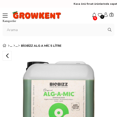
Kasa önü fırsat ürünlerinde s
0
0
5
BIOBIZZ ALG A MIC 5 LITRE