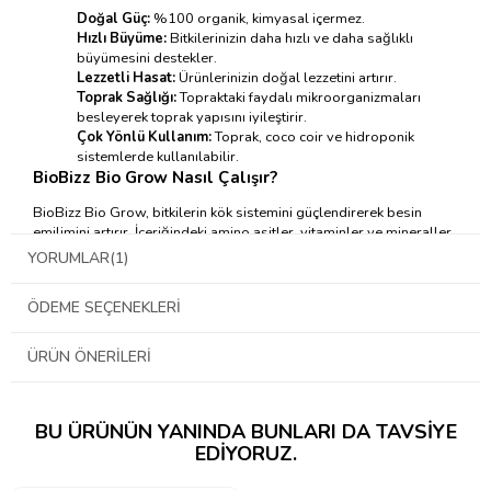
Doğal Güç:
%100 organik, kimyasal içermez.
Hızlı Büyüme:
Bitkilerinizin daha hızlı ve daha sağlıklı
büyümesini destekler.
Lezzetli Hasat:
Ürünlerinizin doğal lezzetini artırır.
Toprak Sağlığı:
Topraktaki faydalı mikroorganizmaları
besleyerek toprak yapısını iyileştirir.
Çok Yönlü Kullanım:
Toprak, coco coir ve hidroponik
sistemlerde kullanılabilir.
BioBizz Bio Grow
Nasıl Çalışır?
BioBizz Bio Grow, bitkilerin kök sistemini güçlendirerek besin
emilimini artırır. İçeriğindeki amino asitler, vitaminler ve mineraller,
bitkilerin tüm besin ihtiyaçlarını karşılar. Böylece bitkileriniz daha
YORUMLAR
(1)
güçlü gövdeler, daha koyu yeşil yapraklar ve daha bol çiçek açar.
Biobizz Bio Grow Nasıl Kullanılır?
ÖDEME SEÇENEKLERI
Seyreltme:
2-4 ml ürünü 1 litre suya ekleyin.
Uygulama:
Karışımı bitkilerin kök bölgesine uygulayın.
ÜRÜN ÖNERILERI
Sıklık:
Üreticinin talimatlarına göre düzenli olarak kullanın.
→ Kullanım Tablosu İçin Tıklayınız ←
BU ÜRÜNÜN YANINDA BUNLARI DA TAVSIYE
EDIYORUZ.