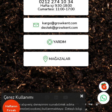
0212 274 10 34
Hafta içi 9:30-18:00
Cumartesi: 11:00-17:00
kargo@growkent.com
destek@growkent.com
YARDIM
MAĞAZALAR
Çerez Kullanımı
Sizlere en iyi alışveriş deneyimini sunabilmek adına
Haftanın
sitemizde çerezler(cookies) kullanmaktayız. Detaylı bilgi
© Copyright 2026 / Her hakkı saklıdır.
Fırsatı