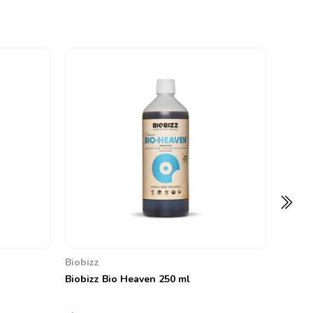
Biobiz
Biobiz
4.7
373,69
Biobizz
Biobizz Bio Heaven 250 ml