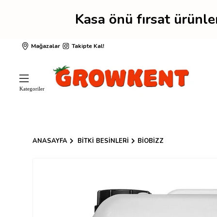
Kasa önü fırsat ürünl
Mağazalar
Takipte Kal!
ANASAYFA
BITKI BESINLERI
BIOBIZZ