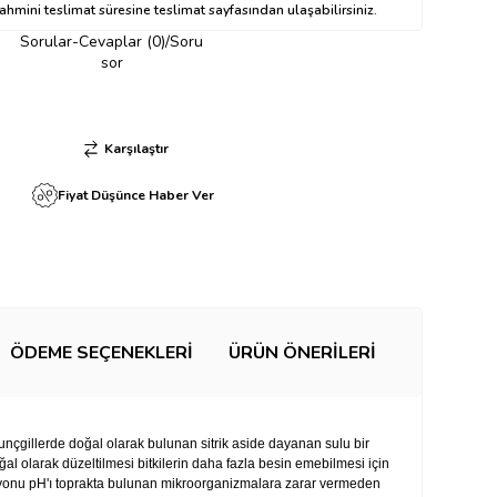
hmini teslimat süresine teslimat sayfasından ulaşabilirsiniz.
Sorular-Cevaplar (0)/Soru
sor
Karşılaştır
Fiyat Düşünce Haber Ver
ÖDEME SEÇENEKLERI
ÜRÜN ÖNERILERI
unçgillerde doğal olarak bulunan sitrik aside dayanan sulu bir
ğal olarak düzeltilmesi bitkilerin daha fazla besin emebilmesi için
syonu pH'ı toprakta bulunan mikroorganizmalara zarar vermeden