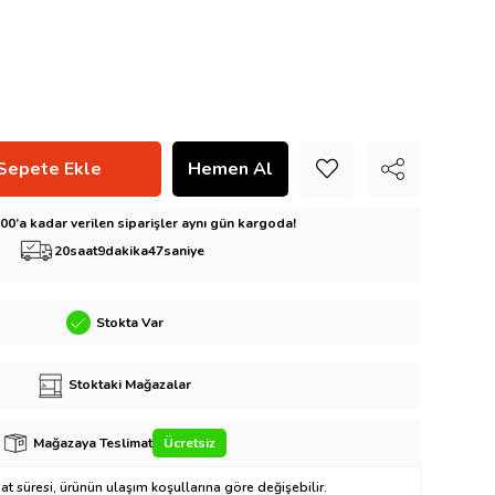
5:00’a kadar verilen siparişler aynı gün kargoda!
20
saat
9
dakika
46
saniye
Stokta Var
Stoktaki Mağazalar
Mağazaya Teslimat
Ücretsiz
t süresi, ürünün ulaşım koşullarına göre değişebilir.