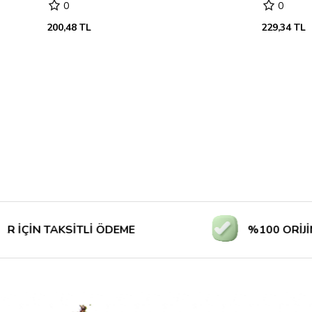
0
0
200,48 TL
229,34 TL
 TAKSİTLİ ÖDEME
%100 ORİJİNAL Ü