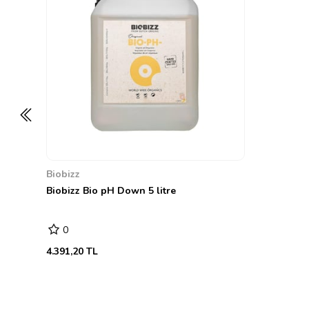
Biobizz
Biobizz Bio pH Down 5 litre
0
4.391,20 TL