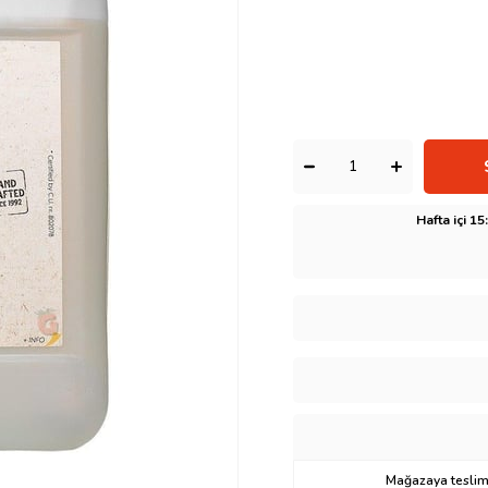
Hafta içi 1
Mağazaya teslima