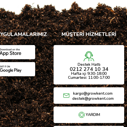
UYGULAMALARIMIZ
MÜŞTERİ HİZMETLERİ
Destek Hattı
0212 274 10 34
Hafta içi 9:30-18:00
Cumartesi: 11:00-17:00
kargo@growkent.com
destek@growkent.com
YARDIM