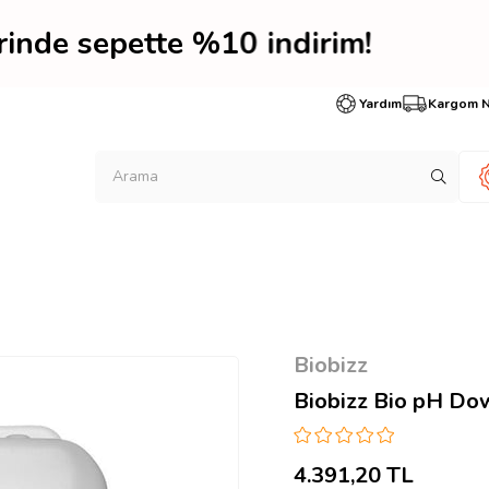
erinde sepette %10 indi
Yardım
Kargom 
Biobizz
Biobizz Bio pH Dow
4.391,20 TL