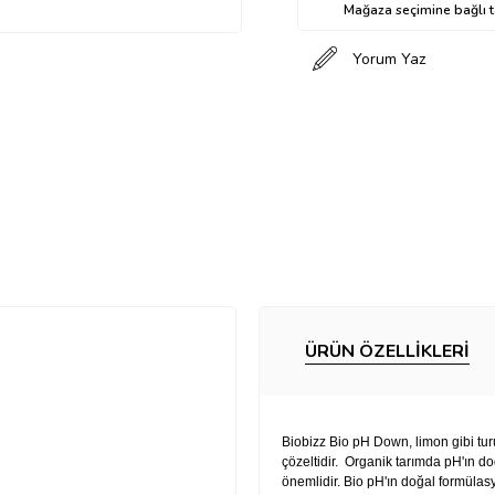
Mağaza seçimine bağlı ta
Yorum Yaz
ÜRÜN ÖZELLIKLERI
Biobizz Bio pH Down, limon gibi tur
çözeltidir. Organik tarımda pH'ın do
önemlidir. Bio pH'ın doğal formüla