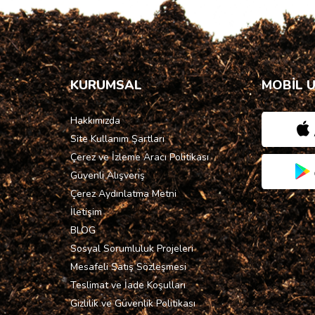
KURUMSAL
MOBİL 
Hakkımızda
Site Kullanım Şartları
Çerez ve İzleme Aracı Politikası
Güvenli Alışveriş
Çerez Aydınlatma Metni
İletişim
BLOG
Sosyal Sorumluluk Projeleri
Mesafeli Satış Sözleşmesi
Teslimat ve İade Koşulları
Gizlilik ve Güvenlik Politikası