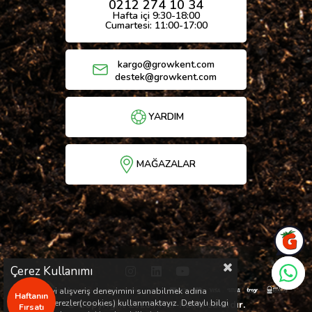
0212 274 10 34
Hafta içi 9:30-18:00
Cumartesi: 11:00-17:00
kargo@growkent.com
destek@growkent.com
YARDIM
MAĞAZALAR
Çerez Kullanımı
Sizlere en iyi alışveriş deneyimini sunabilmek adına
Haftanın
sitemizde çerezler(cookies) kullanmaktayız. Detaylı bilgi
© Copyright 2026 / Her hakkı saklıdır.
Fırsatı