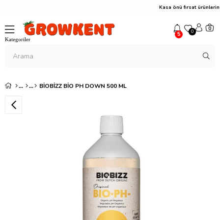
Kasa önü fırsat ürünler
0
0
5
BIOBIZZ BIO PH DOWN 500 ML