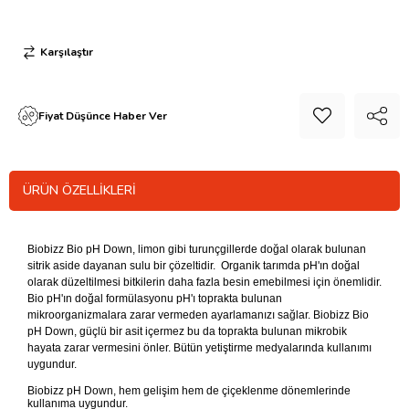
Karşılaştır
Fiyat Düşünce Haber Ver
ÜRÜN ÖZELLIKLERI
Biobizz Bio pH Down, limon gibi turunçgillerde doğal olarak bulunan
sitrik aside dayanan sulu bir çözeltidir. Organik tarımda pH'ın doğal
olarak düzeltilmesi bitkilerin daha fazla besin emebilmesi için önemlidir.
Bio pH'ın doğal formülasyonu pH'ı toprakta bulunan
mikroorganizmalara zarar vermeden ayarlamanızı sağlar. Biobizz Bio
pH Down, güçlü bir asit içermez bu da toprakta bulunan mikrobik
hayata zarar vermesini önler. Bütün yetiştirme medyalarında kullanımı
uygundur.
Biobizz pH Down, hem gelişim hem de çiçeklenme dönemlerinde
kullanıma uygundur.