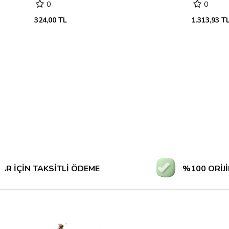
0
0
324,00 TL
1.313,93 T
N TAKSİTLİ ÖDEME
%100 ORİJİNAL Ü