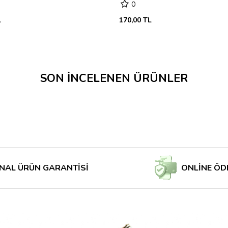
0
L
170,00 TL
SON İNCELENEN ÜRÜNLER
RÜN GARANTİSİ
ONLİNE ÖDE MAĞ