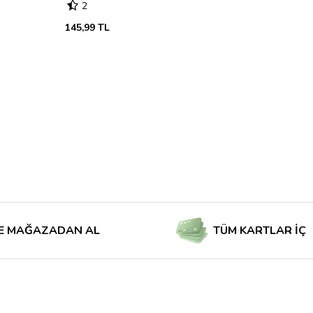
2
145,99 TL
AZADAN AL
TÜM KARTLAR İÇİN TAKS