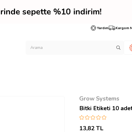
lerinde sepette %10 indi
Yardım
Kargom 
Grow Systems
Bitki Etiketi 10 ade
13,82 TL