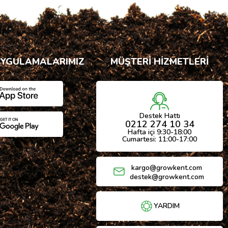
UYGULAMALARIMIZ
MÜŞTERİ HİZMETLERİ
Destek Hattı
0212 274 10 34
Hafta içi 9:30-18:00
Cumartesi: 11:00-17:00
kargo@growkent.com
destek@growkent.com
YARDIM