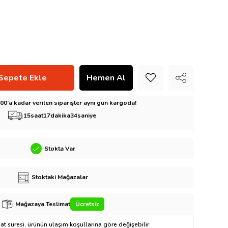
5:00’a kadar verilen siparişler aynı gün kargoda!
15
saat
17
dakika
33
saniye
Stokta Var
Stoktaki Mağazalar
Mağazaya Teslimat
Ücretsiz
t süresi, ürünün ulaşım koşullarına göre değişebilir.