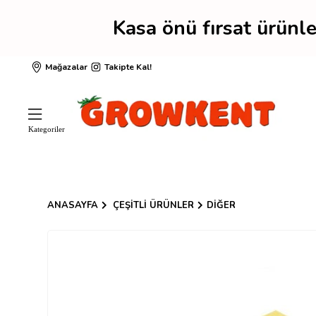
Kasa önü fırsat ürün
Mağazalar
Takipte Kal!
ANASAYFA
ÇEŞITLI ÜRÜNLER
DIĞER