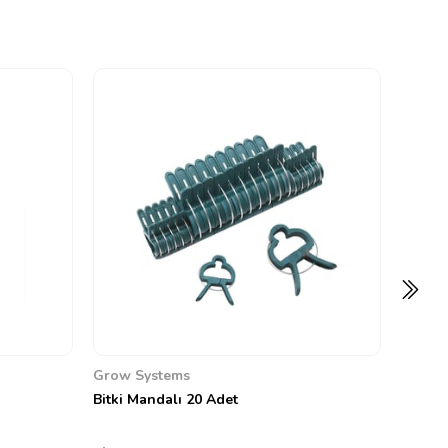
Hesi
Hesi B
0
462,32
Grow Systems
Bitki Mandalı 20 Adet