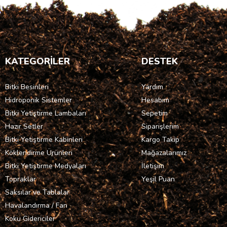
KATEGORİLER
DESTEK
Bitki Besinleri
Yardım
Hidroponik Sistemler
Hesabım
Bitki Yetiştirme Lambaları
Sepetim
Hazır Setler
Siparişlerim
Bitki Yetiştirme Kabinleri
Kargo Takip
Köklendirme Ürünleri
Mağazalarımız
Bitki Yetiştirme Medyaları
İletişim
Topraklar
Yeşil Puan
Saksılar ve Tablalar
Havalandırma / Fan
Koku Gidericiler