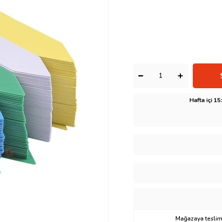
Hafta içi 1
Mağazaya teslima