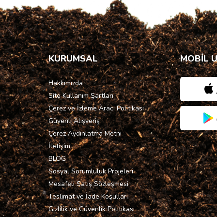
KURUMSAL
MOBİL 
Hakkımızda
Site Kullanım Şartları
Çerez ve İzleme Aracı Politikası
Güvenli Alışveriş
Çerez Aydınlatma Metni
İletişim
BLOG
Sosyal Sorumluluk Projeleri
Mesafeli Satış Sözleşmesi
Teslimat ve İade Koşulları
Gizlilik ve Güvenlik Politikası