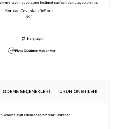
hmini teslimat süresine teslimat sayfasından ulaşabilirsiniz.
Sorular-Cevaplar (0)/Soru
sor
Karşılaştır
Fiyat Düşünce Haber Ver
ÖDEME SEÇENEKLERI
ÜRÜN ÖNERILERI
leri kolayca ayırt edebileceğiniz renkli etiketler.