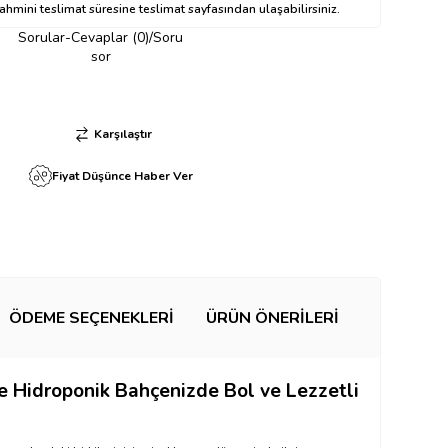
hmini teslimat süresine teslimat sayfasından ulaşabilirsiniz.
Sorular-Cevaplar (0)/Soru
sor
Karşılaştır
Fiyat Düşünce Haber Ver
ÖDEME SEÇENEKLERI
ÜRÜN ÖNERILERI
e Hidroponik Bahçenizde Bol ve Lezzetli