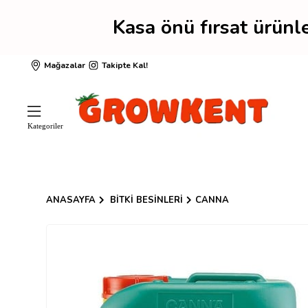
Kasa önü fırsat ürün
Mağazalar
Takipte Kal!
ANASAYFA
BITKI BESINLERI
CANNA