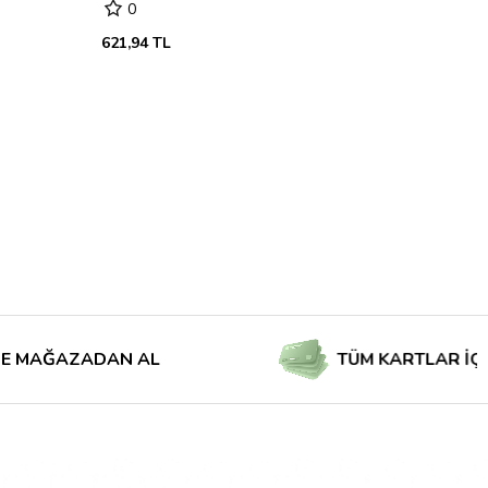
0
621,94 TL
AZADAN AL
TÜM KARTLAR İÇİN TAKS