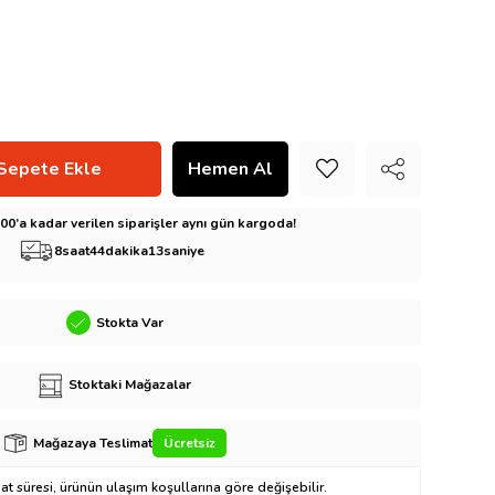
5:00’a kadar verilen siparişler aynı gün kargoda!
8
saat
44
dakika
12
saniye
Stokta Var
Stoktaki Mağazalar
Mağazaya Teslimat
Ücretsiz
t süresi, ürünün ulaşım koşullarına göre değişebilir.