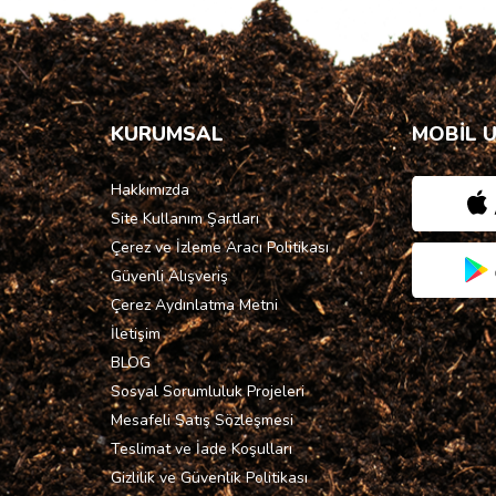
KURUMSAL
MOBİL 
Hakkımızda
Site Kullanım Şartları
Çerez ve İzleme Aracı Politikası
Güvenli Alışveriş
Çerez Aydınlatma Metni
İletişim
BLOG
Sosyal Sorumluluk Projeleri
Mesafeli Satış Sözleşmesi
Teslimat ve İade Koşulları
Gizlilik ve Güvenlik Politikası