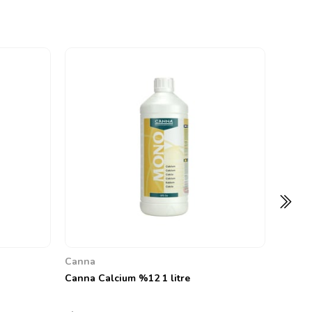
Canna
Canna 
0
1.006,
Canna
Canna Calcium %12 1 litre