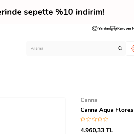
lerinde sepette %10 indi
Yardım
Kargom 
Canna
Canna Aqua Flores 
4.960,33 TL