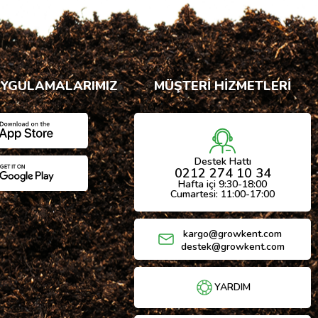
UYGULAMALARIMIZ
MÜŞTERİ HİZMETLERİ
Destek Hattı
0212 274 10 34
Hafta içi 9:30-18:00
Cumartesi: 11:00-17:00
kargo@growkent.com
destek@growkent.com
YARDIM