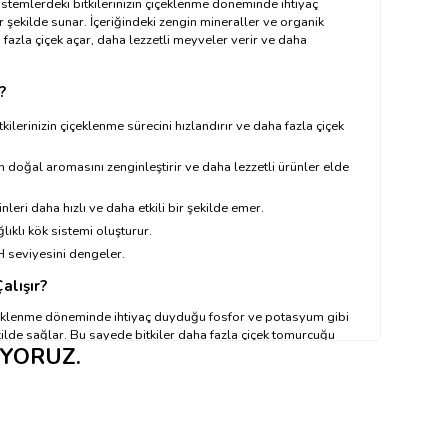
stemlerdeki bitkilerinizin çiçeklenme döneminde ihtiyaç
 şekilde sunar. İçeriğindeki zengin mineraller ve organik
a fazla çiçek açar, daha lezzetli meyveler verir ve daha
?
tkilerinizin çiçeklenme sürecini hızlandırır ve daha fazla çiçek
in doğal aromasını zenginleştirir ve daha lezzetli ürünler elde
inleri daha hızlı ve daha etkili bir şekilde emer.
lıklı kök sistemi oluşturur.
 seviyesini dengeler.
alışır?
çeklenme döneminde ihtiyaç duyduğu fosfor ve potasyum gibi
kilde sağlar. Bu sayede bitkiler daha fazla çiçek tomurcuğu
IYORUZ.
çar. Ayrıca, içeriğindeki organik asitler sayesinde bitkilerin
alıklara karşı daha dirençli hale gelir.
ullanılır?
yınız ←