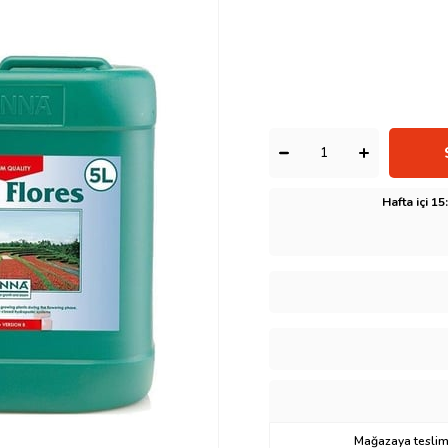
Hafta içi 1
Mağazaya teslima