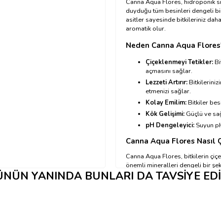
Canna Aqua Flores, hidroponik si
duyduğu tüm besinleri dengeli bir
asitler sayesinde bitkileriniz dah
aromatik olur.
Neden Canna Aqua Flores
Çiçeklenmeyi Tetikler:
Bi
açmasını sağlar.
Lezzeti Artırır:
Bitkileriniz
etmenizi sağlar.
Kolay Emilim:
Bitkiler bes
Kök Gelişimi:
Güçlü ve sağ
pH Dengeleyici:
Suyun pH
Canna Aqua Flores Nasıl Ç
Canna Aqua Flores, bitkilerin çi
önemli mineralleri dengeli bir şe
NÜN YANINDA BUNLARI DA TAVSIYE ED
oluşturur ve daha büyük çiçekler a
bağışıklık sistemi güçlenir ve hast
Canna Aqua Flores Nasıl K
→Kullanım tablosu için tıkla