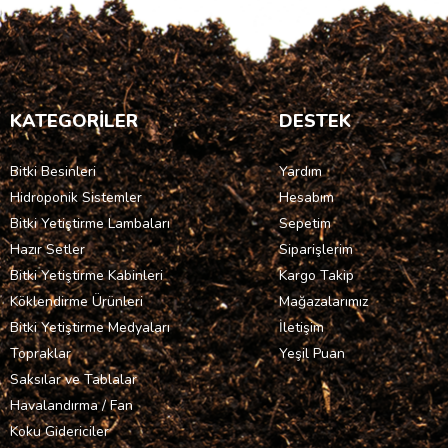
KATEGORİLER
DESTEK
Bitki Besinleri
Yardım
Hidroponik Sistemler
Hesabım
Bitki Yetiştirme Lambaları
Sepetim
Hazır Setler
Siparişlerim
Bitki Yetiştirme Kabinleri
Kargo Takip
Köklendirme Ürünleri
Mağazalarımız
Bitki Yetiştirme Medyaları
İletişim
Topraklar
Yeşil Puan
Saksılar ve Tablalar
Havalandırma / Fan
Koku Gidericiler