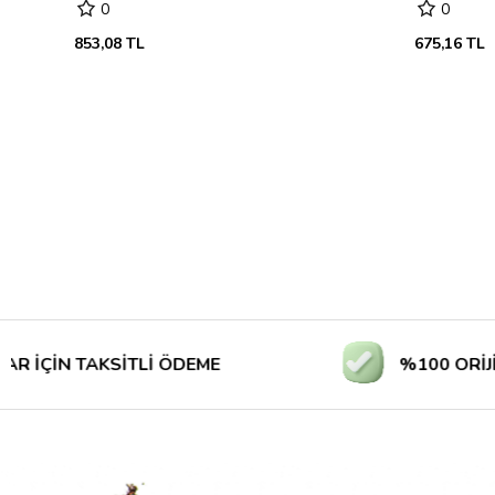
0
0
853,08 TL
675,16 TL
N TAKSİTLİ ÖDEME
%100 ORİJİNAL Ü