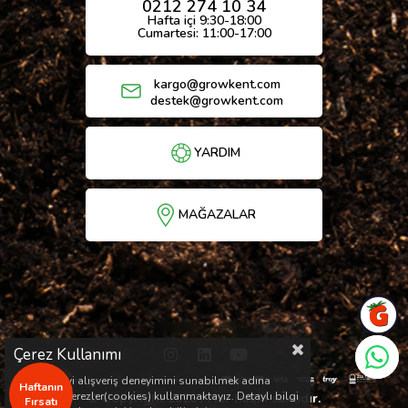
0212 274 10 34
Hafta içi 9:30-18:00
Cumartesi: 11:00-17:00
kargo@growkent.com
destek@growkent.com
YARDIM
MAĞAZALAR
Çerez Kullanımı
Sizlere en iyi alışveriş deneyimini sunabilmek adına
Haftanın
sitemizde çerezler(cookies) kullanmaktayız. Detaylı bilgi
© Copyright 2026 / Her hakkı saklıdır.
Fırsatı