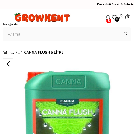
Kasa önü fırsat ürünler
0
0
5
CANNA FLUSH 5 LITRE