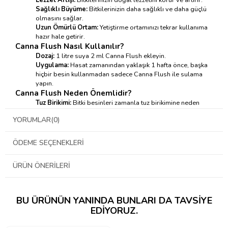
Sağlıklı Büyüme:
Bitkilerinizin daha sağlıklı ve daha güçlü
olmasını sağlar.
Uzun Ömürlü Ortam:
Yetiştirme ortamınızı tekrar kullanıma
hazır hale getirir.
Canna Flush Nasıl Kullanılır?
Dozaj:
1 litre suya 2 ml Canna Flush ekleyin.
Uygulama:
Hasat zamanından yaklaşık 1 hafta önce, başka
hiçbir besin kullanmadan sadece Canna Flush ile sulama
yapın.
Canna Flush Neden Önemlidir?
Tuz Birikimi:
Bitki besinleri zamanla tuz birikimine neden
olabilir. Bu birikim, bitki köklerinin zarar görmesine ve besin
YORUMLAR
(0)
emiliminin azalmasına yol açar.
Besin Zehirlenmesi:
Fazla besin, bitki için zehirleyici
olabilir ve büyümeyi durdurabilir.
ÖDEME SEÇENEKLERI
Lezzet Kaybı:
Tuz birikimi, bitkilerin lezzetini olumsuz etkiler.
ÜRÜN ÖNERILERI
BU ÜRÜNÜN YANINDA BUNLARI DA TAVSIYE
EDIYORUZ.