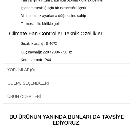
Fan çalışma hızını 2 adımda otomatik olarak belirler
İç ortam sıcaklığı için bir ısı sensörü içerir
Minimum hız ayarlama düğmesine sahip
Termostat ile birlikte gelir
Climate Fan Controller Teknik Özellikler
Sıcaklık aralığı: 0-40ºC
Güç kaynağı: 220 / 230V - 50Hz
Koruma sınıfı: IP44
Dimmer Ölçüleri: 120x60x50 mm
YORUMLAR
(0)
Termostat Ölçüleri: 100x50x50 m
ÖDEME SEÇENEKLERI
ÜRÜN ÖNERILERI
BU ÜRÜNÜN YANINDA BUNLARI DA TAVSIYE
EDIYORUZ.