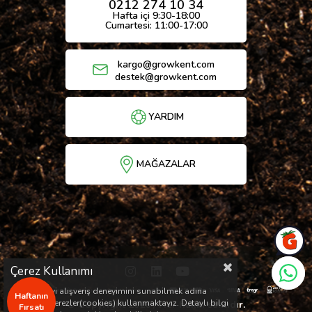
0212 274 10 34
Hafta içi 9:30-18:00
Cumartesi: 11:00-17:00
kargo@growkent.com
destek@growkent.com
YARDIM
MAĞAZALAR
Çerez Kullanımı
Sizlere en iyi alışveriş deneyimini sunabilmek adına
Haftanın
sitemizde çerezler(cookies) kullanmaktayız. Detaylı bilgi
© Copyright 2026 / Her hakkı saklıdır.
Fırsatı