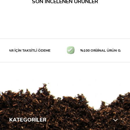
SON İNCELENEN ÜRÜNLER
TLAR İÇİN TAKSİTLİ ÖDEME
%100 ORİJİNAL ÜRÜN GARANTİS
KATEGORİLER