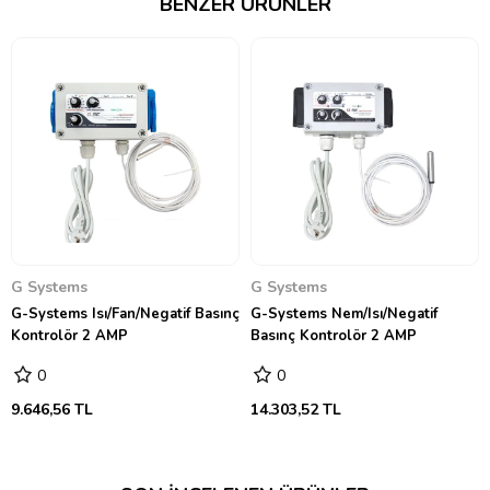
BENZER ÜRÜNLER
G Systems
G Systems
G-Systems Isı/Fan/Negatif Basınç
G-Systems Nem/Isı/Negatif
Kontrolör 2 AMP
Basınç Kontrolör 2 AMP
0
0
9.646,56 TL
14.303,52 TL