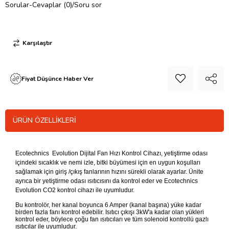
Sorular-Cevaplar (0)/Soru sor
Karşılaştır
Fiyat Düşünce Haber Ver
ÜRÜN ÖZELLIKLERI
Ecotechnics Evolution Dijital Fan Hızı Kontrol Cihazı, yetiştirme odası
içindeki sıcaklık ve nemi izle, bitki büyümesi için en uygun koşulları
sağlamak için giriş /çıkış fanlarının hızını sürekli olarak ayarlar. Ünite
ayrıca bir yetiştirme odası ısıtıcısını da kontrol eder ve Ecotechnics
Evolution CO2 kontrol cihazı ile uyumludur.
Bu kontrolör, her kanal boyunca 6 Amper (kanal başına) yüke kadar
birden fazla fanı kontrol edebilir. Isıtıcı çıkışı 3kW'a kadar olan yükleri
kontrol eder, böylece çoğu fan ısıtıcıları ve tüm solenoid kontrollü gazlı
ısıtıcılar ile uyumludur.