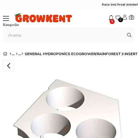
Kasa önü fırsat ürünle
0
0
5
GENERAL HYDROPONICS ECOGROWER/RAINFOREST 3 INSERT