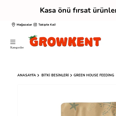
Kasa önü fırsat ürünl
Mağazalar
Takipte Kal!
ANASAYFA
BITKI BESINLERI
GREEN HOUSE FEEDING