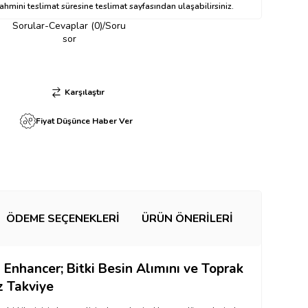
hmini teslimat süresine teslimat sayfasından ulaşabilirsiniz.
Sorular-Cevaplar (0)/Soru
sor
Karşılaştır
Fiyat Düşünce Haber Ver
ÖDEME SEÇENEKLERI
ÜRÜN ÖNERILERI
 Enhancer;
Bitki Besin Alımını ve Toprak
z Takviye