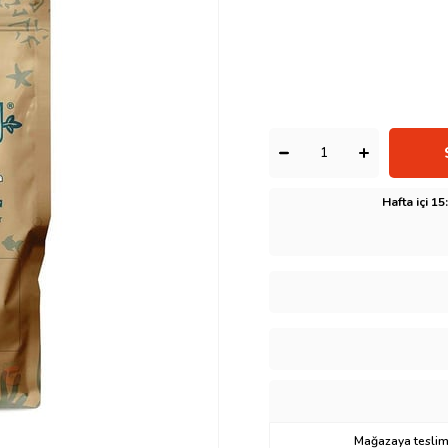
Hafta içi 1
Mağazaya teslima