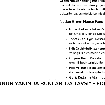
Green House Feeding Enhance
mineral alımını en üst düzeye çıka
olarak formüle edilmiş toz bir bitk
bakteriler sayesinde bitkileriniz 
Neden Green House Feedi
Mineral Alımını Artırır:
Öze
kolay ve etkili bir şekilde 
Toprak Canlılığını Destek
ve fülvik asitler) sayesinde
Kök Gelişimini Hızlandırır
ve sağlıklı büyümesine yar
Organik Besin Parçalanma
organik besinlerin bitkiler
Fide ve Transplant Deste
döneminde ve transplantasy
Geniş Kullanım Alanı:
İç 
ortamlarında (toprak, kokopi
NÜN YANINDA BUNLARI DA TAVSIYE ED
Temiz İçerik:
Ağır metal, kl
Pratik Kullanım:
Toz formu
Green House Feeding Enhan