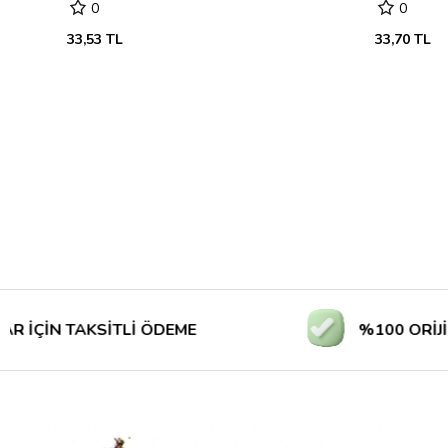
0
0
33,53 TL
33,70 TL
 TAKSİTLİ ÖDEME
%100 ORİJİNAL Ü