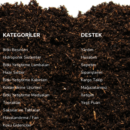
KATEGORİLER
DESTEK
Bitki Besinleri
Yardım
Hidroponik Sistemler
Hesabım
Bitki Yetiştirme Lambaları
Sepetim
Hazır Setler
Siparişlerim
Bitki Yetiştirme Kabinleri
Kargo Takip
Köklendirme Ürünleri
Mağazalarımız
Bitki Yetiştirme Medyaları
İletişim
Topraklar
Yeşil Puan
Saksılar ve Tablalar
Havalandırma / Fan
Koku Gidericiler