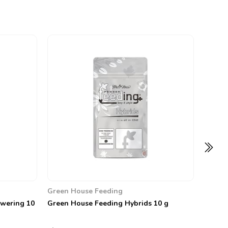
Green 
Green 
0
1.300,
Green House Feeding
wering 10
Green House Feeding Hybrids 10 g