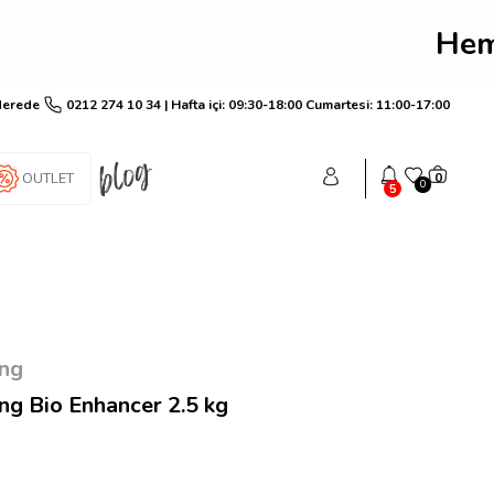
im! Hemen üye ol anında
Nerede
0212 274 10 34 | Hafta içi: 09:30-18:00 Cumartesi: 11:00-17:00
OUTLET
0
0
5
ing
g Bio Enhancer 2.5 kg