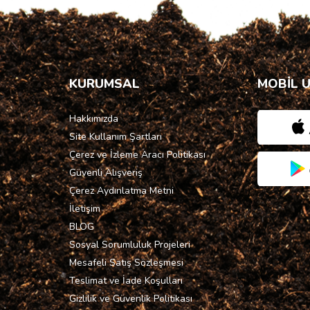
KURUMSAL
MOBİL 
Hakkımızda
Site Kullanım Şartları
Çerez ve İzleme Aracı Politikası
Güvenli Alışveriş
Çerez Aydınlatma Metni
İletişim
BLOG
Sosyal Sorumluluk Projeleri
Mesafeli Satış Sözleşmesi
Teslimat ve İade Koşulları
Gizlilik ve Güvenlik Politikası