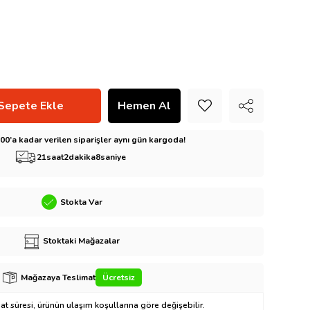
5:00’a kadar verilen siparişler aynı gün kargoda!
21
saat
2
dakika
6
saniye
Stokta Var
Stoktaki Mağazalar
Mağazaya Teslimat
Ücretsiz
t süresi, ürünün ulaşım koşullarına göre değişebilir.