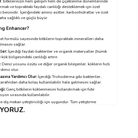
r
, bitkilerinizin hem gelişim hem de çiçeklenme dönemlerinde
rmak ve topraktaki faydalı canlılığı desteklemek için özel
i besinidir. İçeriğindeki amino asitler, karbonhidratlar ve özel
daha sağlıklı ve güçlü büyür.
ng Enhancer?
l formülü sayesinde bitkilerin topraktaki mineralleri daha
almasını sağlar.
ler:
İçerdiği faydalı bakteriler ve organik materyaller (hümik
 kök bölgesindeki canlılığı artırır.
:
Deniz yosunu özütü ve diğer organik bileşenler, köklerin hızlı
dımcı olur.
sına Yardımcı Olur:
İçerdiği Trichoderma gibi bakteriler,
 tarafından daha kolay kullanılabilir hale gelmesini sağlar.
ği:
Genç bitkilerin köklenmesini hızlandırmak için fide
on sırasında kullanılabilir.
ve dış mekan yetiştiriciliği için uygundur. Tüm yetiştirme
t vb.) kullanılabilir.
IYORUZ.
or, florür veya üre gibi zararlı maddeler içermez.
 sayesinde kolayca uygulanır.
cer Nasıl Çalışır?