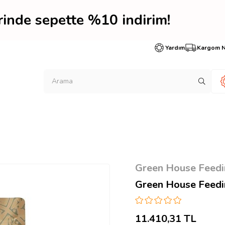
erinde sepette %10 indir
Yardım
Kargom 
Green House Feed
Green House Feedin
11.410,31 TL