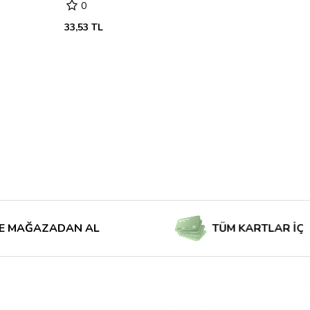
0
33,53 TL
AZADAN AL
TÜM KARTLAR İÇİN TAKSİ