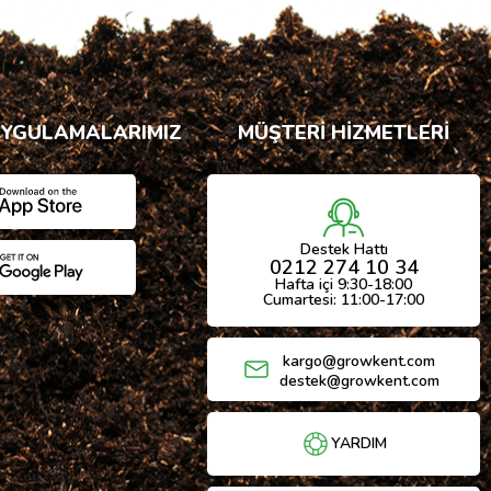
UYGULAMALARIMIZ
MÜŞTERİ HİZMETLERİ
Destek Hattı
0212 274 10 34
Hafta içi 9:30-18:00
Cumartesi: 11:00-17:00
kargo@growkent.com
destek@growkent.com
YARDIM